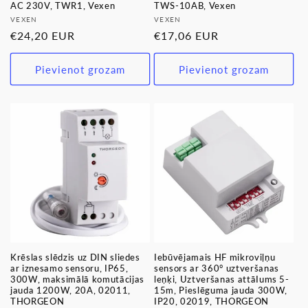
AC 230V, TWR1, Vexen
TWS-10AB, Vexen
Pārdevējs:
Pārdevējs:
VEXEN
VEXEN
Parastā
€24,20 EUR
Parastā
€17,06 EUR
cena
cena
Pievienot grozam
Pievienot grozam
Krēslas slēdzis uz DIN sliedes
Iebūvējamais HF mikroviļņu
ar iznesamo sensoru, IP65,
sensors ar 360° uztveršanas
300W, maksimālā komutācijas
leņķi, Uztveršanas attāIums 5-
jauda 1200W, 20A, 02011,
15m, Pieslēguma jauda 300W,
THORGEON
IP20, 02019, THORGEON