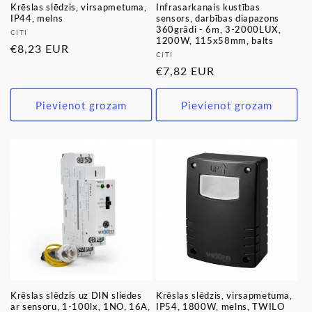
Krēslas slēdzis, virsapmetuma,
Infrasarkanais kustības
IP44, melns
sensors, darbības diapazons
360grādi - 6m, 3-2000LUX,
Pārdevējs:
CITI
1200W, 115x58mm, balts
Parastā
€8,23 EUR
Pārdevējs:
CITI
cena
Parastā
€7,82 EUR
cena
Pievienot grozam
Pievienot grozam
Krēslas slēdzis uz DIN sliedes
Krēslas slēdzis, virsapmetuma,
ar sensoru, 1-100lx, 1NO, 16A,
IP54, 1800W, melns, TWILO