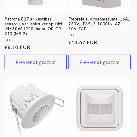
Patrona E27 ar kustības
Fotorelejs, virsapmetuma, 16A,
sensoru, var ieskrūvēt spuldzi
230V, IP65, 2-1000Lx, AZH-
līdz 60W, IP20, balta, OR-CR-
106, F&F
210 (MS-2)
Pārdevējs:
CITI
Pārdevējs:
CITI
Parastā
€14,67 EUR
Parastā
€8,10 EUR
cena
cena
Pievienot grozam
Pievienot grozam