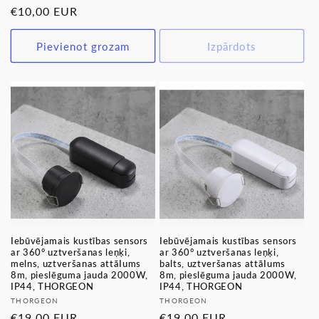
cena
cena
Parastā
€10,00 EUR
cena
Pievienot grozam
Izpārdots
Iebūvējamais kustības sensors
Iebūvējamais kustības sensors
ar 360° uztveršanas leņķi,
ar 360° uztveršanas leņķi,
melns, uztveršanas attāIums
balts, uztveršanas attāIums
8m, pieslēguma jauda 2000W,
8m, pieslēguma jauda 2000W,
IP44, THORGEON
IP44, THORGEON
Pārdevējs:
Pārdevējs:
THORGEON
THORGEON
Parastā
€19,00 EUR
Parastā
€19,00 EUR