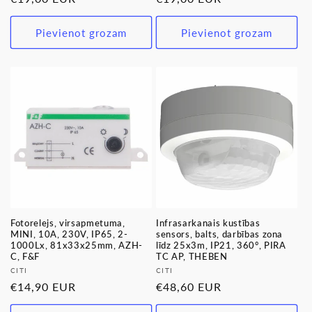
cena
cena
Pievienot grozam
Pievienot grozam
Fotorelejs, virsapmetuma,
Infrasarkanais kustības
MINI, 10A, 230V, IP65, 2-
sensors, balts, darbības zona
1000Lx, 81x33x25mm, AZH-
līdz 25x3m, IP21, 360°, PIRA
C, F&F
TC AP, THEBEN
Pārdevējs:
Pārdevējs:
CITI
CITI
Parastā
€14,90 EUR
Parastā
€48,60 EUR
cena
cena