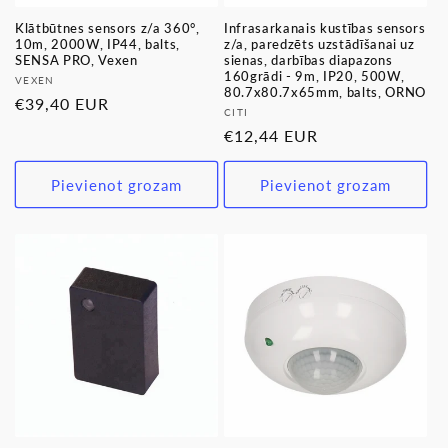
Klātbūtnes sensors z/a 360°,
Infrasarkanais kustības sensors
10m, 2000W, IP44, balts,
z/a, paredzēts uzstādīšanai uz
SENSA PRO, Vexen
sienas, darbības diapazons
160grādi - 9m, IP20, 500W,
Pārdevējs:
VEXEN
80.7x80.7x65mm, balts, ORNO
Parastā
€39,40 EUR
Pārdevējs:
CITI
cena
Parastā
€12,44 EUR
cena
Pievienot grozam
Pievienot grozam