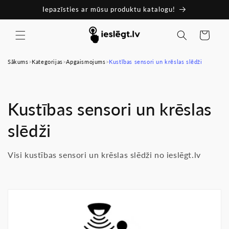
Pāriet
Iepazīsties ar mūsu produktu katalogu!
uz
saturu
Ratiņi
Sākums
>
Kategorijas
>
Apgaismojums
>
Kustības sensori un krēslas slēdži
K
Kustības sensori un krēslas
o
slēdži
l
Visi kustības sensori un krēslas slēdži no ieslēgt.lv
e
k
c