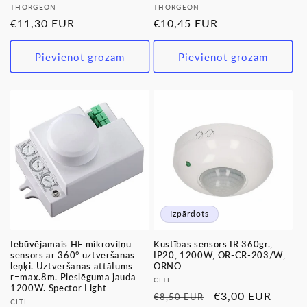
Pārdevējs:
Pārdevējs:
THORGEON
THORGEON
Parastā
€11,30 EUR
Parastā
€10,45 EUR
cena
cena
Pievienot grozam
Pievienot grozam
Izpārdots
Iebūvējamais HF mikroviļņu
Kustības sensors IR 360gr.,
sensors ar 360° uztveršanas
IP20, 1200W, OR-CR-203/W,
leņķi. Uztveršanas attāIums
ORNO
r=max.8m. Pieslēguma jauda
Pārdevējs:
CITI
1200W. Spector Light
Parastā
Pārdošanas
€3,00 EUR
€8,50 EUR
Pārdevējs:
CITI