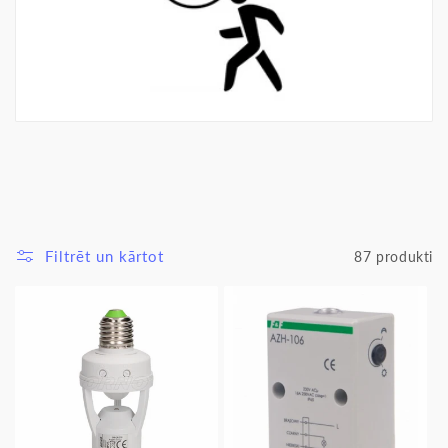
i
j
a
:
Filtrēt un kārtot
87 produkti