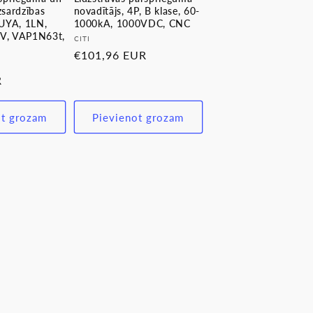
zsardzības
novadītājs, 4P, B klase, 60-
TUYA, 1LN,
1000kA, 1000VDC, CNC
0V, VAP1N63t,
Pārdevējs:
CITI
Parastā
€101,96 EUR
cena
R
ot grozam
Pievienot grozam