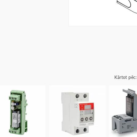
Kārtot pēc: