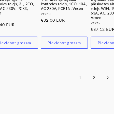
oles relejs, 3L, 2CO,
kontroles relejs, 1CO, 10A,
pārslodzes ai
 AC 230V, PCR3,
AC 230V, PCR1N, Vexen
relejs WiFi, 
n
63A, AC, 23
Pārdevējs:
VEXEN
Vexen
evējs:
N
Parastā
€32,00 EUR
Pārdevējs:
VEXEN
stā
,40 EUR
cena
Parastā
€87,12 EU
a
cena
ievienot grozam
Pievienot grozam
Pievien
1
2