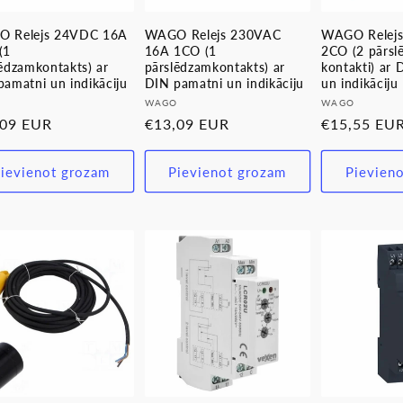
 Relejs 24VDC 16A
WAGO Relejs 230VAC
WAGO Relej
(1
16A 1CO (1
2CO (2 pārsl
ēdzamkontakts) ar
pārslēdzamkontakts) ar
kontakti) ar
amatni un indikāciju
DIN pamatni un indikāciju
un indikāciju
evējs:
Pārdevējs:
Pārdevējs:
O
WAGO
WAGO
stā
,09 EUR
Parastā
€13,09 EUR
Parastā
€15,55 EU
a
cena
cena
ievienot grozam
Pievienot grozam
Pievien