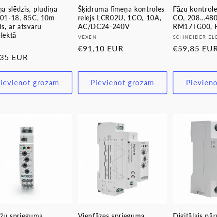
a slēdzis, pludiņa
Šķidruma līmeņa kontroles
Fāzu kontrole
01-18, 85C, 10m
relejs LCR02U, 1CO, 10A,
CO, 208...48
is, ar atsvaru
AC/DC24-240V
RM17TG00, 
lektā
Pārdevējs:
Pārdevējs:
VEXEN
SCHNEIDER EL
evējs:
Parastā
€91,10 EUR
Parastā
€59,85 EU
stā
,35 EUR
cena
cena
a
ievienot grozam
Pievienot grozam
Pievien
āžu sprieguma
Vienfāzes sprieguma
Digitālais pā