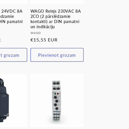
s 24VDC 8A
WAGO Relejs 230VAC 8A
ēdzamie
2CO (2 pārslēdzamie
 DIN pamatni
kontakti) ar DIN pamatni
un indikāciju
Pārdevējs:
WAGO
R
Parastā
€15,55 EUR
cena
ot grozam
Pievienot grozam