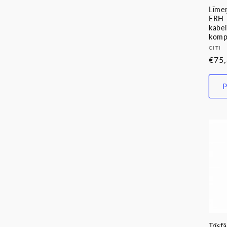
Līmeņ
ERH-
kabel
komp
Pārd
CITI
Para
€75
cen
P
Trīsf