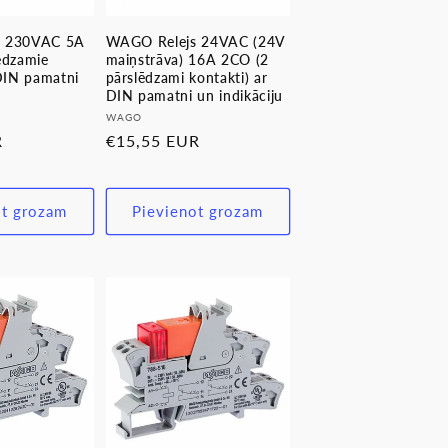
s 230VAC 5A
WAGO Relejs 24VAC (24V
ēdzamie
maiņstrāva) 16A 2CO (2
 DIN pamatni
pārslēdzami kontakti) ar
DIN pamatni un indikāciju
Pārdevējs:
WAGO
R
Parastā
€15,55 EUR
cena
ot grozam
Pievienot grozam