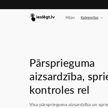
Pāriet
uz
saturu
Mājas
Kategorijas
K
Pārsprieguma
o
aizsardzība, spr
l
kontroles rel
e
Visa pārsprieguma aizsardzība un spr