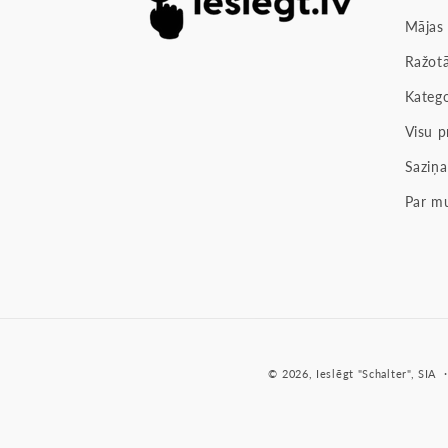
Mājas
Ražotā
Katego
Visu p
Saziņa
Par m
© 2026,
Ieslēgt
"Schalter", SIA