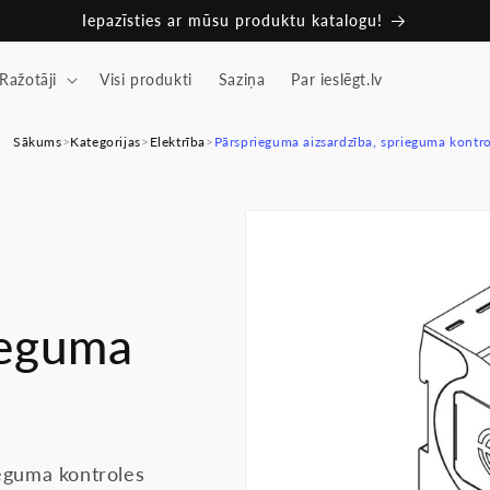
Iepazīsties ar mūsu produktu katalogu!
Ražotāji
Visi produkti
Saziņa
Par ieslēgt.lv
Sākums
>
Kategorijas
>
Elektrība
>
Pārsprieguma aizsardzība, sprieguma kontro
ieguma
ieguma kontroles