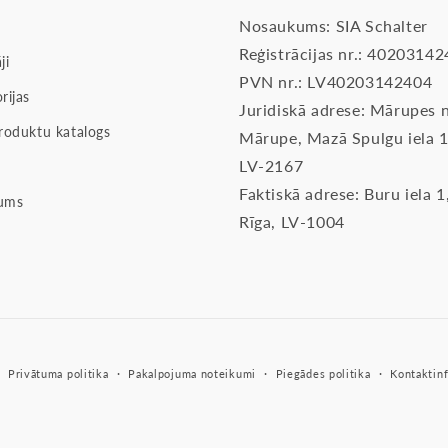
Nosaukums: SIA Schalter
Reģistrācijas nr.: 4020314
ji
PVN nr.: LV40203142404
rijas
Juridiskā adrese: Mārupes n
roduktu katalogs
Mārupe, Mazā Spulgu iela 1
LV-2167
Faktiskā adrese: Buru iela 1
ums
Rīga, LV-1004
Privātuma politika
Pakalpojuma noteikumi
Piegādes politika
Kontaktinf