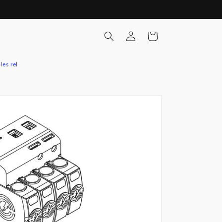
Pieslēgties
Ratiņi
les rel