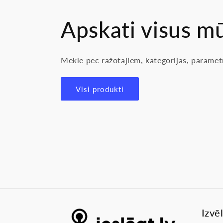
Apskati visus m
Meklē pēc ražotājiem, kategorijas, parametr
Visi produkti
Izvē