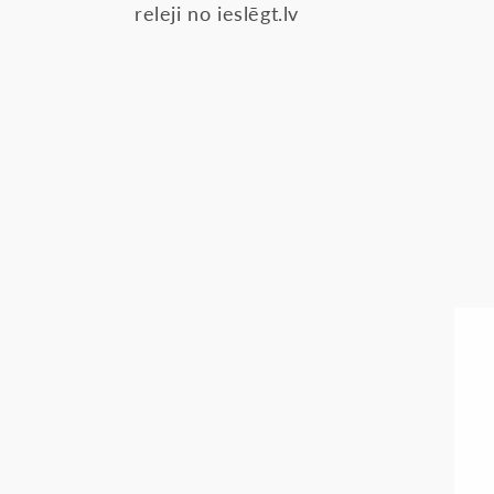
releji no ieslēgt.lv
k
c
i
j
a
: