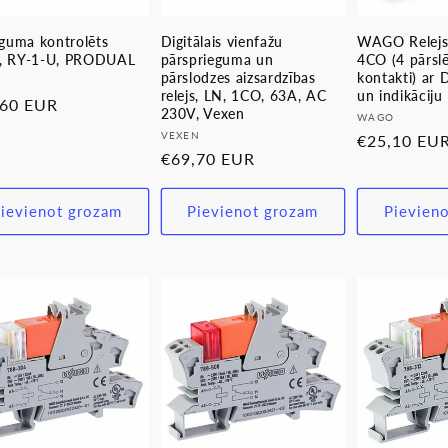
eguma kontrolēts
Digitālais vienfažu
WAGO Relej
js, RY-1-U, PRODUAL
pārsprieguma un
4CO (4 pārsl
pārslodzes aizsardzības
kontakti) ar
evējs:
relejs, LN, 1CO, 63A, AC
un indikāciju
stā
,60 EUR
230V, Vexen
Pārdevējs:
WAGO
a
Pārdevējs:
VEXEN
Parastā
€25,10 EU
Parastā
€69,70 EUR
cena
cena
ievienot grozam
Pievienot grozam
Pievien