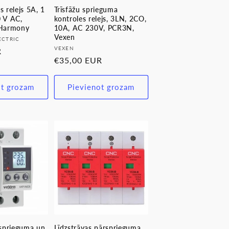
s relejs 5A, 1
Trīsfāžu sprieguma
0 V AC,
kontroles relejs, 3LN, 2CO,
Harmony
10A, AC 230V, PCR3N,
Vexen
ECTRIC
Pārdevējs:
VEXEN
R
Parastā
€35,00 EUR
cena
ot grozam
Pievienot grozam
rsprieguma un
Līdzstrāvas pārsprieguma