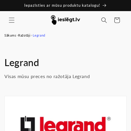
Pāriet
Iepazīsties ar mūsu produktu katalogu!
uz
saturu
Ratiņi
Sākums
>
Ražotāji
>
Legrand
K
Legrand
o
Visas mūsu preces no ražotāja Legrand
l
e
k
c