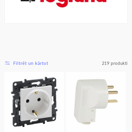
i
j
a
:
Filtrēt un kārtot
219 produkti