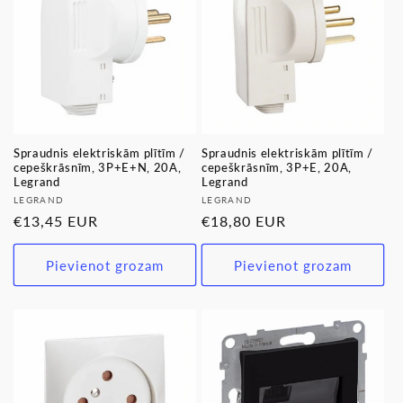
Spraudnis elektriskām plītīm /
Spraudnis elektriskām plītīm /
cepeškrāsnīm, 3P+E+N, 20A,
cepeškrāsnīm, 3P+E, 20A,
Legrand
Legrand
Pārdevējs:
Pārdevējs:
LEGRAND
LEGRAND
Parastā
€13,45 EUR
Parastā
€18,80 EUR
cena
cena
Pievienot grozam
Pievienot grozam