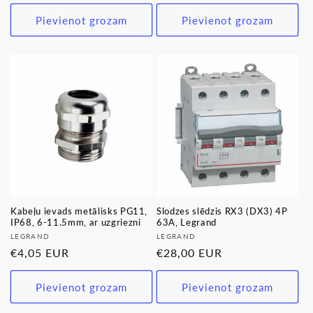
cena
cena
Pievienot grozam
Pievienot grozam
Kabeļu ievads metālisks PG11,
Slodzes slēdzis RX3 (DX3) 4P
IP68, 6-11.5mm, ar uzgriezni
63A, Legrand
Pārdevējs:
Pārdevējs:
LEGRAND
LEGRAND
Parastā
€4,05 EUR
Parastā
€28,00 EUR
cena
cena
Pievienot grozam
Pievienot grozam