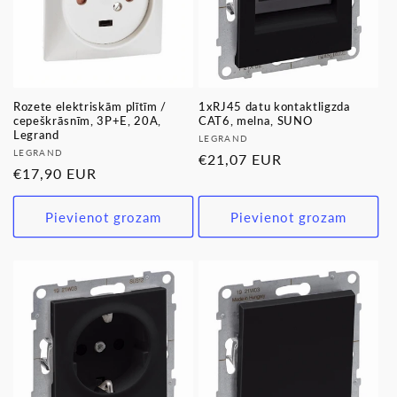
Rozete elektriskām plītīm /
1xRJ45 datu kontaktligzda
cepeškrāsnīm, 3P+E, 20A,
CAT6, melna, SUNO
Legrand
Pārdevējs:
LEGRAND
Pārdevējs:
LEGRAND
Parastā
€21,07 EUR
Parastā
€17,90 EUR
cena
cena
Pievienot grozam
Pievienot grozam