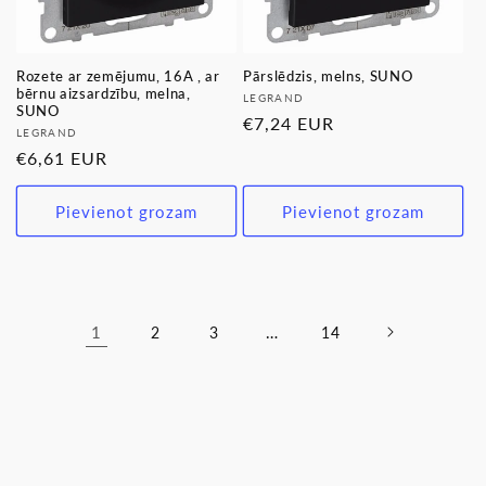
Rozete ar zemējumu, 16A , ar
Pārslēdzis, melns, SUNO
bērnu aizsardzību, melna,
Pārdevējs:
LEGRAND
SUNO
Parastā
€7,24 EUR
Pārdevējs:
LEGRAND
cena
Parastā
€6,61 EUR
cena
Pievienot grozam
Pievienot grozam
1
…
2
3
14