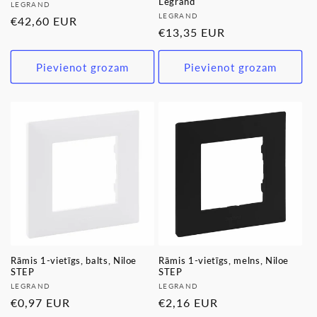
Legrand
Pārdevējs:
LEGRAND
Pārdevējs:
LEGRAND
Parastā
€42,60 EUR
Parastā
€13,35 EUR
cena
cena
Pievienot grozam
Pievienot grozam
Rāmis 1-vietīgs, balts, Niloe
Rāmis 1-vietīgs, melns, Niloe
STEP
STEP
Pārdevējs:
Pārdevējs:
LEGRAND
LEGRAND
Parastā
€0,97 EUR
Parastā
€2,16 EUR