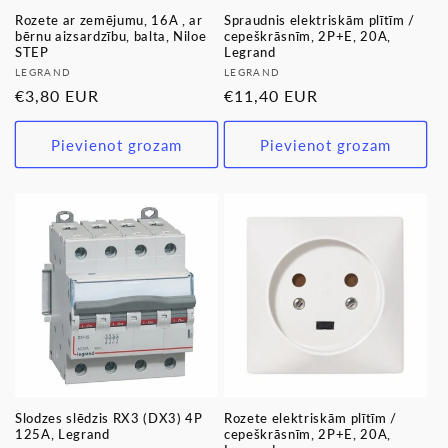
Rozete ar zemējumu, 16A , ar
Spraudnis elektriskām plītīm /
bērnu aizsardzību, balta, Niloe
cepeškrāsnīm, 2P+E, 20A,
STEP
Legrand
Pārdevējs:
Pārdevējs:
LEGRAND
LEGRAND
Parastā
€3,80 EUR
Parastā
€11,40 EUR
cena
cena
Pievienot grozam
Pievienot grozam
Slodzes slēdzis RX3 (DX3) 4P
Rozete elektriskām plītīm /
125A, Legrand
cepeškrāsnīm, 2P+E, 20A,