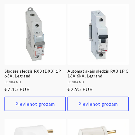
Slodzes slēdzis RX3 (DX3) 1P
Automātiskais slēdzis RX3 1P C
63A, Legrand
16A 6kA, Legrand
Pārdevējs:
Pārdevējs:
LEGRAND
LEGRAND
Parastā
€7,15 EUR
Parastā
€2,95 EUR
cena
cena
Pievienot grozam
Pievienot grozam