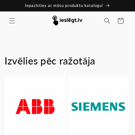
Pāriet
Iepazīsties ar mūsu produktu katalogu!
uz
saturu
Ratiņi
Izvēlies pēc ražotāja