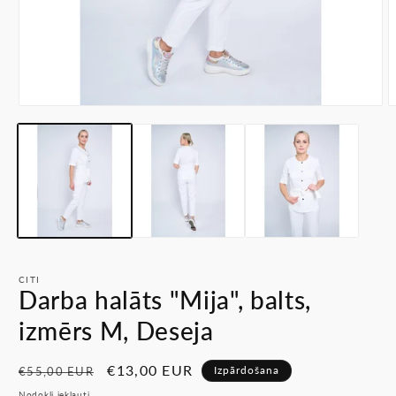
Atvērt
A
multividi
m
1
2
modālā
m
režīmā
r
CITI
Darba halāts "Mija", balts,
izmērs M, Deseja
Parastā
Pārdošanas
€13,00 EUR
Izpārdošana
€55,00 EUR
cena
cena
Nodokļi iekļauti.