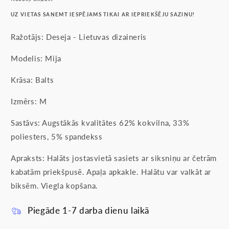
UZ VIETAS SAŅEMT IESPĒJAMS TIKAI AR IEPRIEKŠĒJU SAZIŅU!
Ražotājs: Deseja - Lietuvas dizaineris
Modelis: Mija
Krāsa: Balts
Izmērs: M
Sastāvs: Augstākās kvalitātes 62% kokvilna, 33%
poliesters, 5% spandekss
Apraksts: Halāts jostasvietā sasiets ar siksniņu ar četrām
kabatām priekšpusē. Apaļa apkakle. Halātu var valkāt ar
biksēm. Viegla kopšana.
Piegāde 1-7 darba dienu laikā