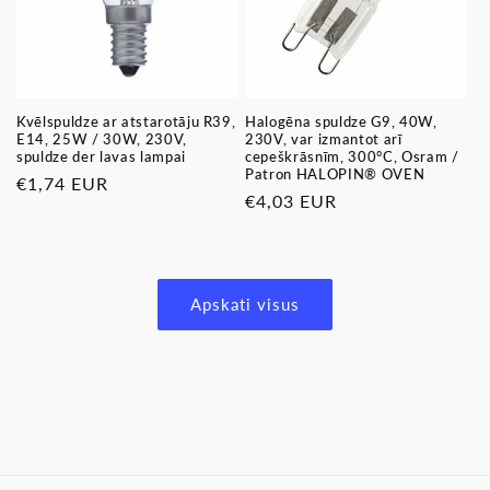
Kvēlspuldze ar atstarotāju R39,
Halogēna spuldze G9, 40W,
E14, 25W / 30W, 230V,
230V, var izmantot arī
spuldze der lavas lampai
cepeškrāsnīm, 300°C, Osram /
Patron HALOPIN® OVEN
Parastā
€1,74 EUR
Parastā
€4,03 EUR
cena
cena
Apskati visus