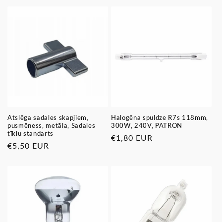
Atslēga sadales skapjiem,
Halogēna spuldze R7s 118mm,
pusmēness, metāla, Sadales
300W, 240V, PATRON
tīklu standarts
Parastā
€1,80 EUR
Parastā
€5,50 EUR
cena
cena