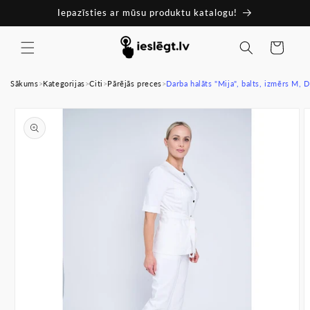
Pāriet
Iepazīsties ar mūsu produktu katalogu!
uz
saturu
Ratiņi
Sākums
>
Kategorijas
>
Citi
>
Pārējās preces
>
Darba halāts "Mija", balts, izmērs M, 
Pāriet uz
produkta
informāciju