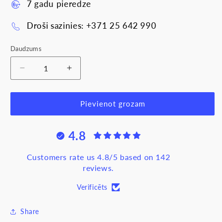
7 gadu pieredze
Droši sazinies: +371 25 642 990
Daudzums
Samazināt
Palielināt
daudzumu
daudzumu
produktam
produktam
Darba
Darba
Pievienot grozam
halāts
halāts
&quot;Mija&quot;,
&quot;Mija&quot;,
4.8
balts,
balts,
izmērs
izmērs
M,
M,
Customers rate us 4.8/5 based on 142
Deseja
Deseja
reviews.
Verificēts
Share