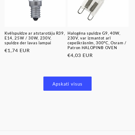
Kvēlspuldze ar atstarotāju R39,
Halogēna spuldze G9, 40W,
E14, 25W / 30W, 230V,
230V, var izmantot arī
spuldze der lavas lampai
cepeškrāsnīm, 300°C, Osram /
Patron HALOPIN® OVEN
Parastā
€1,74 EUR
Parastā
€4,03 EUR
cena
cena
Apskati visus