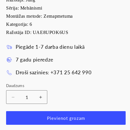
Sērija: Mehānismi
Montāžas metode: Zemapmetuma
Kategorija:
6
Ražotāja ID: UAE8UPOK6US
Piegāde 1-7 darba dienu laikā
7 gadu pieredze
Droši sazinies: +371 25 642 990
Daudzums
Samazināt
Palielināt
daudzumu
daudzumu
produktam
produktam
DATA
DATA
Pievienot grozam
kontaktligzda
kontaktligzda