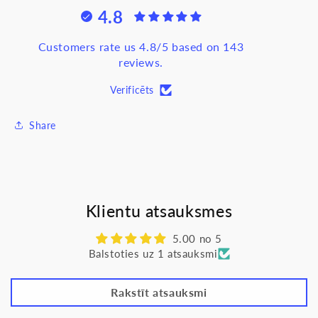
UAE
UAE
4.8
1xRJ45
1xRJ45
CAT6,
CAT6,
mehānisms
mehānisms
Customers rate us 4.8/5 based on 143
z/a,
z/a,
reviews.
UAE8UPOK6US
UAE8UPOK6US
Verificēts
Share
Klientu atsauksmes
5.00 no 5
Balstoties uz 1 atsauksmi
Rakstīt atsauksmi