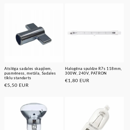
Atslēga sadales skapjiem,
Halogēna spuldze R7s 118mm,
pusmēness, metāla, Sadales
300W, 240V, PATRON
tīklu standarts
Parastā
€1,80 EUR
Parastā
€5,50 EUR
cena
cena