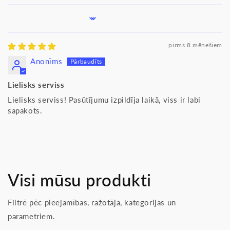
Sort by
pirms 8 mēnešiem
Anonīms
Lielisks serviss
Lielisks serviss! Pasūtījumu izpildīja laikā, viss ir labi
sapakots.
Visi mūsu produkti
Filtrē pēc pieejamības, ražotāja, kategorijas un
parametriem.