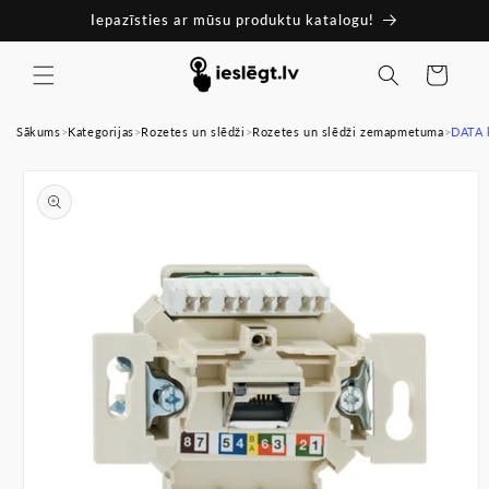
Pāriet
Iepazīsties ar mūsu produktu katalogu!
uz
saturu
Ratiņi
Sākums
>
Kategorijas
>
Rozetes un slēdži
>
Rozetes un slēdži zemapmetuma
>
DATA 
Pāriet uz
produkta
informāciju