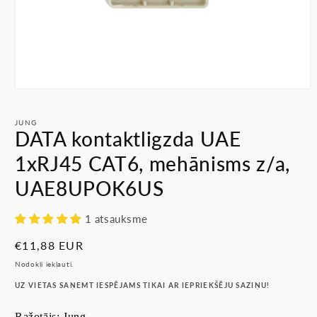
Atvērt
multividi
1
JUNG
modālā
DATA kontaktligzda UAE
režīmā
1xRJ45 CAT6, mehānisms z/a,
UAE8UPOK6US
1 atsauksme
Parastā
€11,88 EUR
cena
Nodokļi iekļauti.
UZ VIETAS SAŅEMT IESPĒJAMS TIKAI AR IEPRIEKŠĒJU SAZIŅU!
Ražotājs: Jung