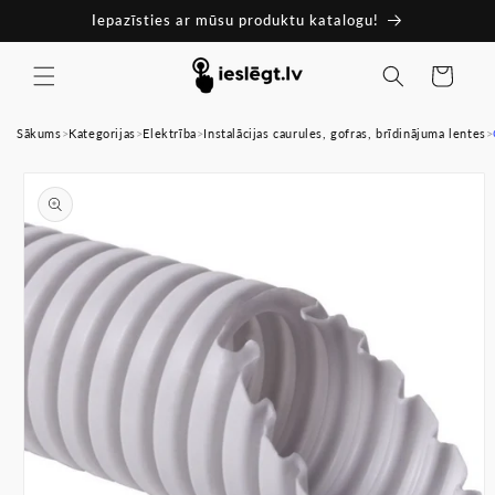
Pāriet
Iepazīsties ar mūsu produktu katalogu!
uz
saturu
Ratiņi
Sākums
>
Kategorijas
>
Elektrība
>
Instalācijas caurules, gofras, brīdinājuma lentes
>
Pāriet uz
produkta
informāciju