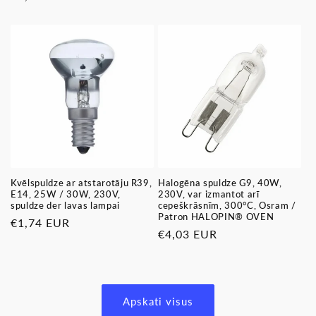
cena
cena
Kvēlspuldze ar atstarotāju R39,
Halogēna spuldze G9, 40W,
E14, 25W / 30W, 230V,
230V, var izmantot arī
spuldze der lavas lampai
cepeškrāsnīm, 300°C, Osram /
Patron HALOPIN® OVEN
Parastā
€1,74 EUR
Parastā
€4,03 EUR
cena
cena
Apskati visus