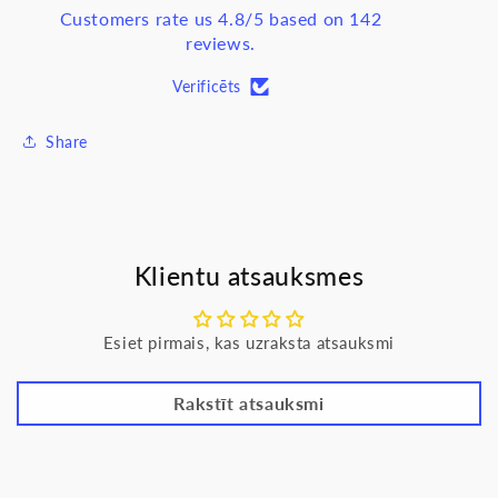
32mm
32mm
Customers rate us 4.8/5 based on 142
320N,
320N,
reviews.
25m/iepak.
25m/iepak.
Verificēts
Share
Klientu atsauksmes
Esiet pirmais, kas uzraksta atsauksmi
Rakstīt atsauksmi