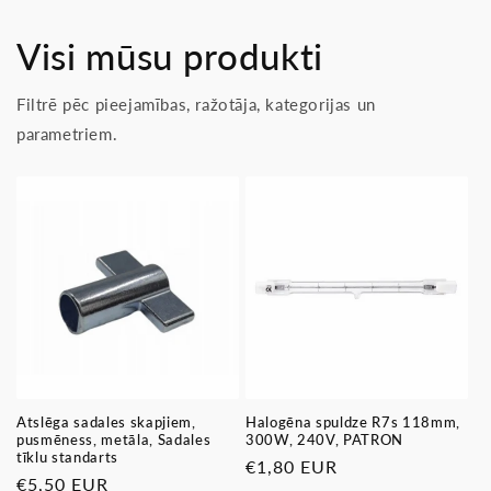
Visi mūsu produkti
Filtrē pēc pieejamības, ražotāja, kategorijas un
parametriem.
Atslēga sadales skapjiem,
Halogēna spuldze R7s 118mm,
pusmēness, metāla, Sadales
300W, 240V, PATRON
tīklu standarts
Parastā
€1,80 EUR
Parastā
€5,50 EUR