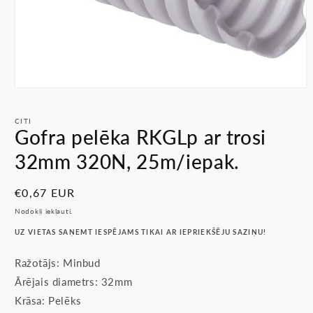
Atvērt
multividi
1
CITI
modālā
Gofra pelēka RKGLp ar trosi
režīmā
32mm 320N, 25m/iepak.
Parastā
€0,67 EUR
cena
Nodokļi iekļauti.
UZ VIETAS SAŅEMT IESPĒJAMS TIKAI AR IEPRIEKŠĒJU SAZIŅU!
Ražotājs: Minbud
Ārējais diametrs: 32mm
Krāsa: Pelēks