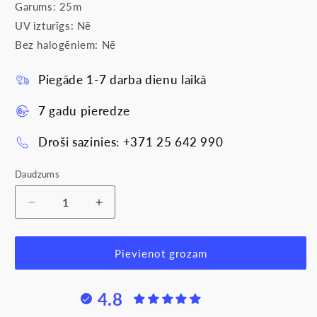
Garums: 25m
UV izturīgs: Nē
Bez halogēniem: Nē
Piegāde 1-7 darba dienu laikā
7 gadu pieredze
Droši sazinies: +371 25 642 990
Daudzums
Samazināt
Palielināt
daudzumu
daudzumu
produktam
produktam
Gofra
Gofra
Pievienot grozam
pelēka
pelēka
RKGLp
RKGLp
4.8
ar
ar
trosi
trosi