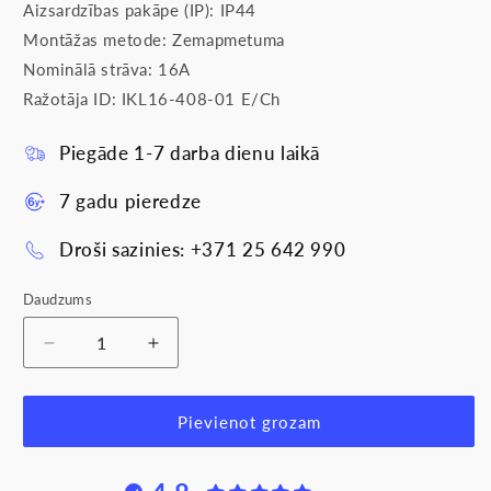
Aizsardzības pakāpe (IP): IP44
Montāžas metode: Zemapmetuma
Nominālā strāva: 16A
Ražotāja ID: IKL16-408-01 E/Ch
Piegāde 1-7 darba dienu laikā
7 gadu pieredze
Droši sazinies: +371 25 642 990
Daudzums
Samazināt
Palielināt
daudzumu
daudzumu
produktam
produktam
Kontaktligzda
Kontaktligzda
Pievienot grozam
a/z
a/z
ar
ar
vāku
vāku