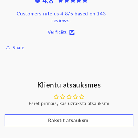
4.8
IP44,
IP44,
šampanieša,
šampanieša,
Customers rate us 4.8/5 based on 143
Liregus
Liregus
reviews.
EPSILON
EPSILON
Verificēts
Share
Klientu atsauksmes
Esiet pirmais, kas uzraksta atsauksmi
Rakstīt atsauksmi