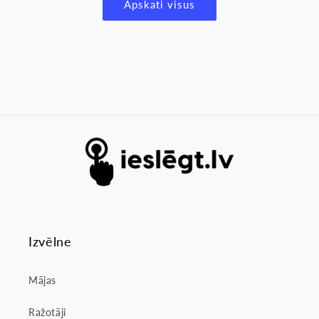
Apskati visus
Izvēlne
Mājas
Ražotāji