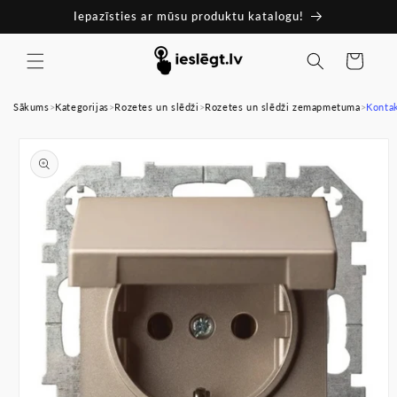
Pāriet
Iepazīsties ar mūsu produktu katalogu!
uz
saturu
Ratiņi
Sākums
>
Kategorijas
>
Rozetes un slēdži
>
Rozetes un slēdži zemapmetuma
>
Kontak
Pāriet uz
produkta
informāciju