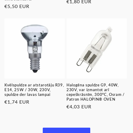
Parastā
€1,80 EUR
Parastā
€5,50 EUR
cena
cena
Kvēlspuldze ar atstarotāju R39,
Halogēna spuldze G9, 40W,
E14, 25W / 30W, 230V,
230V, var izmantot arī
spuldze der lavas lampai
cepeškrāsnīm, 300°C, Osram /
Patron HALOPIN® OVEN
Parastā
€1,74 EUR
Parastā
€4,03 EUR
cena
cena