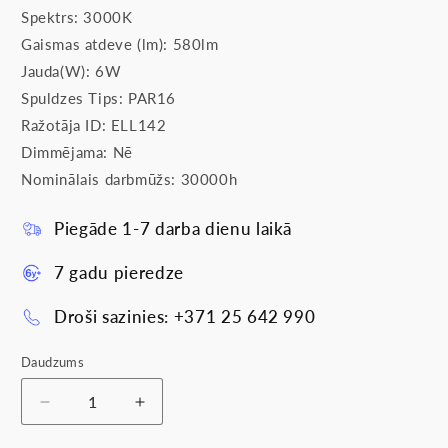
Spektrs: 3000K
Gaismas atdeve (lm): 580lm
Jauda(W): 6W
Spuldzes Tips: PAR16
Ražotāja ID: ELL142
Dimmējama: Nē
Nominālais darbmūžs: 30000h
Piegāde 1-7 darba dienu laikā
7 gadu pieredze
Droši sazinies: +371 25 642 990
Daudzums
Samazināt
Palielināt
daudzumu
daudzumu