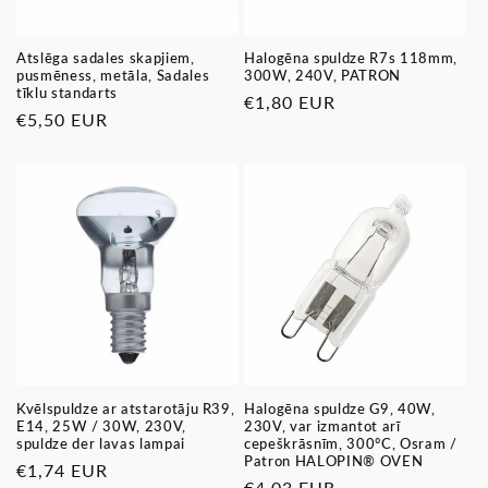
Atslēga sadales skapjiem,
Halogēna spuldze R7s 118mm,
pusmēness, metāla, Sadales
300W, 240V, PATRON
tīklu standarts
Parastā
€1,80 EUR
Parastā
€5,50 EUR
cena
cena
Kvēlspuldze ar atstarotāju R39,
Halogēna spuldze G9, 40W,
E14, 25W / 30W, 230V,
230V, var izmantot arī
spuldze der lavas lampai
cepeškrāsnīm, 300°C, Osram /
Patron HALOPIN® OVEN
Parastā
€1,74 EUR
Parastā
€4,03 EUR