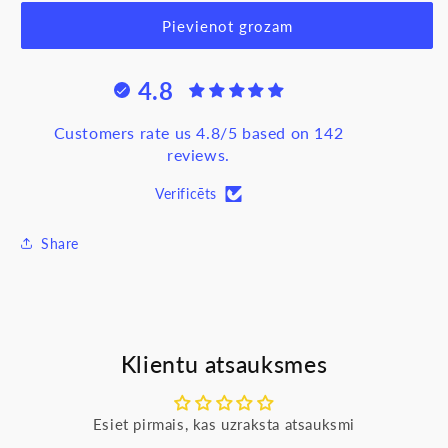
produktam
produktam
LED
LED
Pievienot grozam
spuldze
spuldze
6W,
6W,
4.8
GU10,
GU10,
3000K,
3000K,
580lm,
580lm,
Customers rate us 4.8/5 based on 142
30000h,
30000h,
reviews.
220-
220-
240V/50Hz
240V/50Hz
Verificēts
Share
Klientu atsauksmes
Esiet pirmais, kas uzraksta atsauksmi