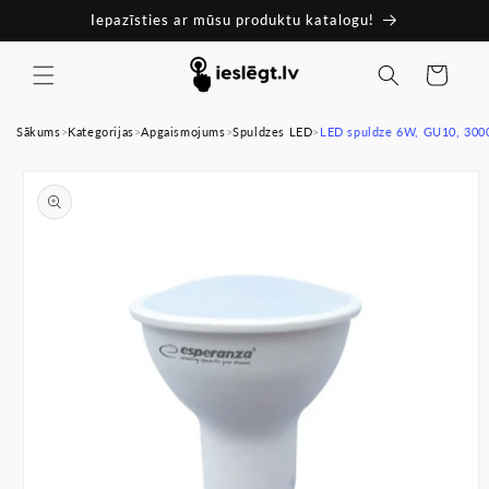
Pāriet
Iepazīsties ar mūsu produktu katalogu!
uz
saturu
Ratiņi
Sākums
>
Kategorijas
>
Apgaismojums
>
Spuldzes LED
>
LED spuldze 6W, GU10, 300
Pāriet uz
produkta
informāciju