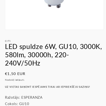
Atvērt
multividi
1
CITI
modālā
LED spuldze 6W, GU10, 3000K,
režīmā
580lm, 30000h, 220-
240V/50Hz
Parastā
€1,50 EUR
cena
Nodokļi iekļauti.
UZ VIETAS SAŅEMT IESPĒJAMS TIKAI AR IEPRIEKŠĒJU SAZIŅU!
Ražotājs: ESPERANZA
Cokols: GU10