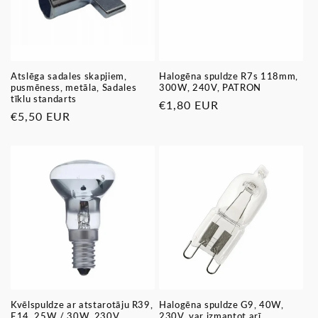
Atslēga sadales skapjiem,
Halogēna spuldze R7s 118mm,
pusmēness, metāla, Sadales
300W, 240V, PATRON
tīklu standarts
Parastā
€1,80 EUR
Parastā
€5,50 EUR
cena
cena
Kvēlspuldze ar atstarotāju R39,
Halogēna spuldze G9, 40W,
E14, 25W / 30W, 230V,
230V, var izmantot arī