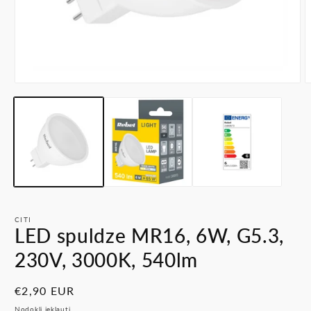
Atvērt
A
multividi
m
1
2
modālā
m
režīmā
r
CITI
LED spuldze MR16, 6W, G5.3,
230V, 3000K, 540lm
Parastā
€2,90 EUR
cena
Nodokļi iekļauti.