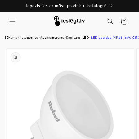
Pāriet
Iepazīsties ar mūsu produktu katalogu!
uz
saturu
Ratiņi
Sākums
>
Kategorijas
>
Apgaismojums
>
Spuldzes LED
>
LED spuldze MR16, 6W, G5.3
Pāriet uz
produkta
informāciju