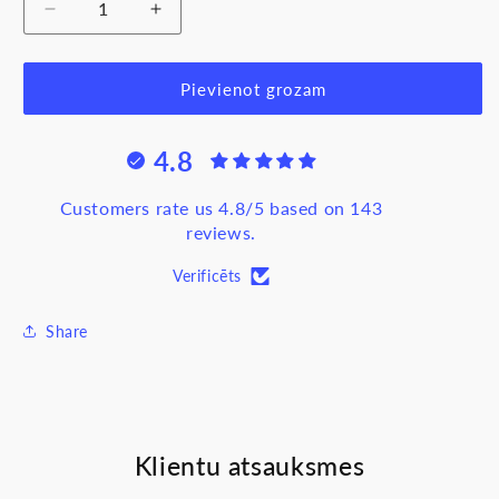
Samazināt
Palielināt
daudzumu
daudzumu
produktam
produktam
LED
LED
Pievienot grozam
spuldze
spuldze
MR16,
MR16,
4.8
6W,
6W,
G5.3,
G5.3,
230V,
230V,
Customers rate us 4.8/5 based on 143
3000K,
3000K,
reviews.
540lm
540lm
Verificēts
Share
Klientu atsauksmes