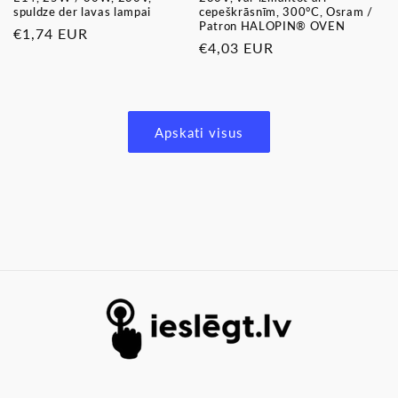
spuldze der lavas lampai
cepeškrāsnīm, 300°C, Osram /
Patron HALOPIN® OVEN
Parastā
€1,74 EUR
Parastā
€4,03 EUR
cena
cena
Apskati visus