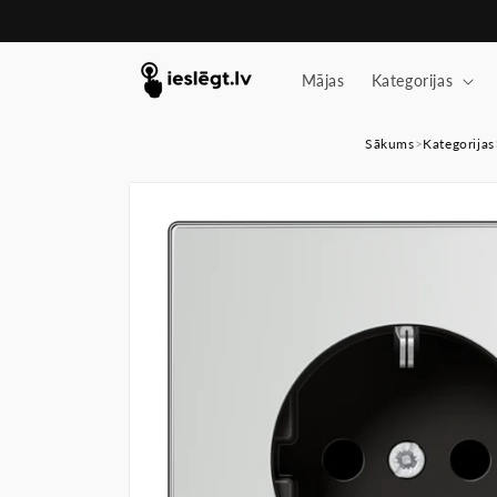
Pāriet
uz
saturu
Mājas
Kategorijas
Sākums
>
Kategorijas
Pāriet uz
produkta
informāciju