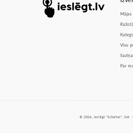
Mājas
Ražotā
Katego
Visu p
Saziņa
Par m
© 2026,
Ieslēgt
"Schalter", SIA