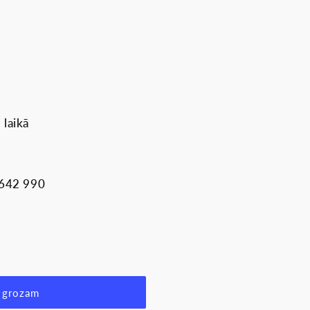
 laikā
 642 990
 grozam