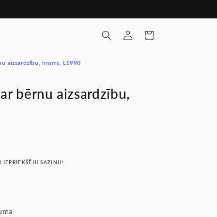
Pieslēgties
Ratiņi
nu aizsardzību, hroms, LS990
ar bērnu aizsardzību,
R IEPRIEKŠĒJU SAZIŅU!
uma