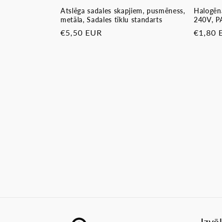
Atslēga sadales skapjiem, pusmēness,
Halogēn
metāla, Sadales tīklu standarts
240V, 
Parastā
€5,50 EUR
Parast
€1,80 
cena
cena
Izvē