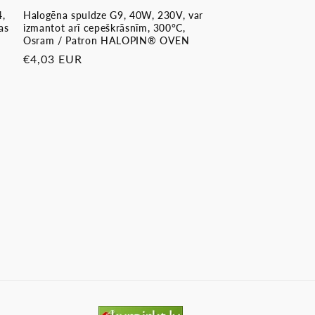
4,
Halogēna spuldze G9, 40W, 230V, var
as
izmantot arī cepeškrāsnīm, 300°C,
Osram / Patron HALOPIN® OVEN
Parastā
€4,03 EUR
cena