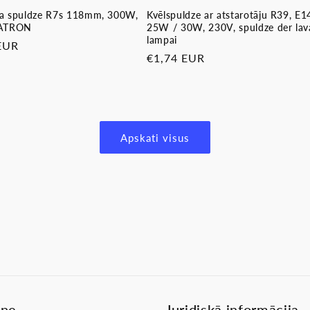
a spuldze R7s 118mm, 300W,
Kvēlspuldze ar atstarotāju R39, E1
PATRON
25W / 30W, 230V, spuldze der lav
lampai
ā
EUR
Parastā
€1,74 EUR
cena
Apskati visus
lne
Juridiskā informācija