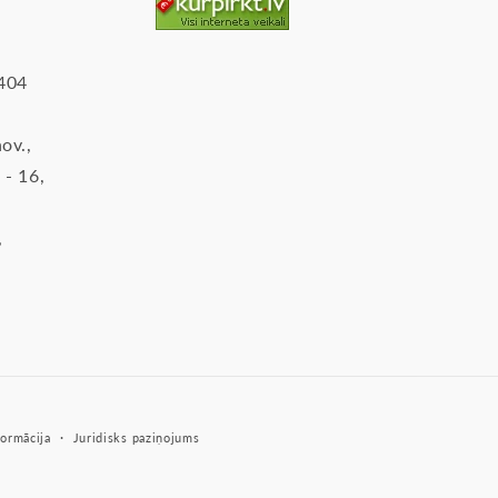
2404
ov.,
 - 16,
,
ormācija
Juridisks paziņojums