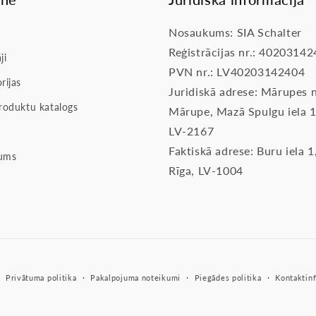
Nosaukums: SIA Schalter
Reģistrācijas nr.: 4020314
ji
PVN nr.: LV40203142404
rijas
Juridiskā adrese: Mārupes n
roduktu katalogs
Mārupe, Mazā Spulgu iela 1
LV-2167
Faktiskā adrese: Buru iela 1
ums
Rīga, LV-1004
Privātuma politika
Pakalpojuma noteikumi
Piegādes politika
Kontaktinf