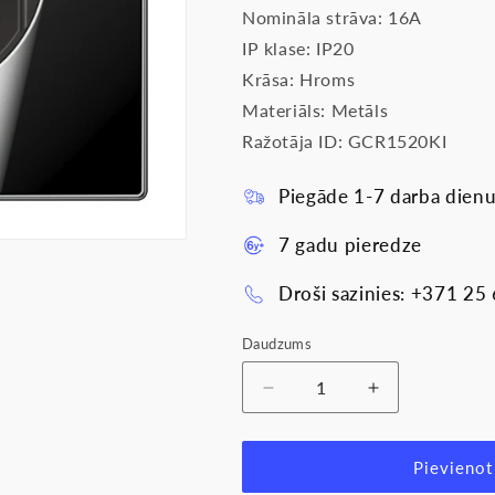
Nomināla strāva: 16A
IP klase: IP20
Krāsa: Hroms
Materiāls: Metāls
Ražotāja ID: GCR1520KI
Piegāde 1-7 darba dienu
7 gadu pieredze
Droši sazinies: +371 25
Daudzums
Samazināt
Palielināt
daudzumu
daudzumu
produktam
produktam
Metāliskā
Metāliskā
Pievienot
Rozete
Rozete