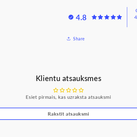
ar
ar
bērnu
bērnu
4.8
4
aizsardzību,
aizsardzību,
hroms,
hroms,
LS990
LS990
Share
Klientu atsauksmes
Esiet pirmais, kas uzraksta atsauksmi
Rakstīt atsauksmi