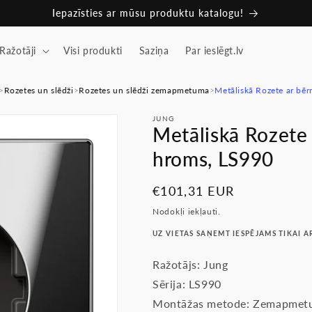
Iepazīsties ar mūsu produktu katalogu!
Ražotāji
Visi produkti
Saziņa
Par ieslēgt.lv
>
Rozetes un slēdži
>
Rozetes un slēdži zemapmetuma
>
Metāliskā Rozete ar bēr
JUNG
Metāliskā Rozete 
hroms, LS990
Parastā
€101,31 EUR
cena
Nodokļi iekļauti.
UZ VIETAS SAŅEMT IESPĒJAMS TIKAI A
Ražotājs: Jung
Sērija: LS990
Montāžas metode: Zemapmet