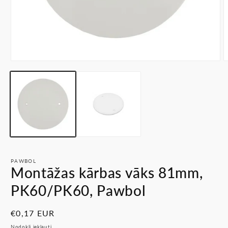
Atvērt
A
multividi
m
1
2
modālā
m
režīmā
r
PAWBOL
Montāžas kārbas vāks 81mm,
PK60/PK60, Pawbol
Parastā
€0,17 EUR
cena
Nodokļi iekļauti.