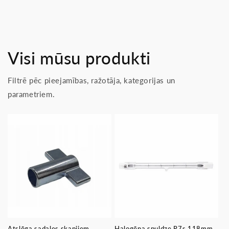
Visi mūsu produkti
Filtrē pēc pieejamības, ražotāja, kategorijas un
parametriem.
Atslēga sadales skapjiem,
Halogēna spuldze R7s 118mm,