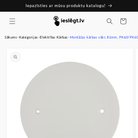
Pāriet
Iepazīsties ar mūsu produktu katalogu!
uz
saturu
Ratiņi
Sākums
>
Kategorijas
>
Elektrība
>
Kārbas
>
Montāžas kārbas vāks 81mm, PK60/PK60
Pāriet uz
produkta
informāciju