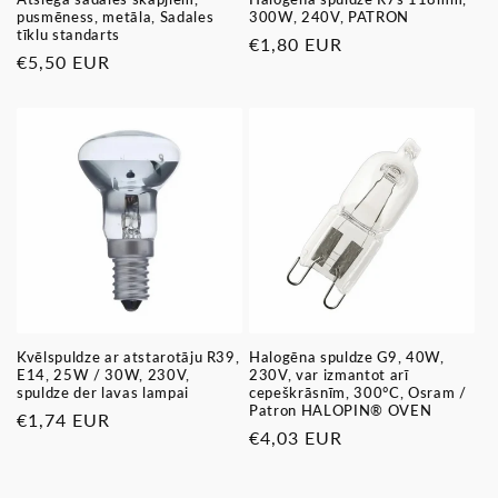
pusmēness, metāla, Sadales
300W, 240V, PATRON
tīklu standarts
Parastā
€1,80 EUR
Parastā
€5,50 EUR
cena
cena
Kvēlspuldze ar atstarotāju R39,
Halogēna spuldze G9, 40W,
E14, 25W / 30W, 230V,
230V, var izmantot arī
spuldze der lavas lampai
cepeškrāsnīm, 300°C, Osram /
Patron HALOPIN® OVEN
Parastā
€1,74 EUR
Parastā
€4,03 EUR
cena
cena