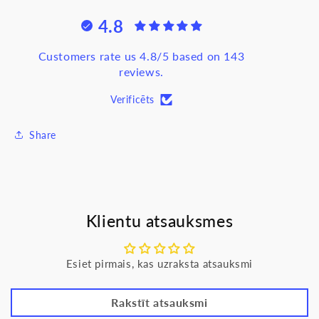
vāks
vāks
4.8
81mm,
81mm,
PK60/PK60,
PK60/PK60,
Pawbol
Pawbol
Customers rate us 4.8/5 based on 143
reviews.
Verificēts
Share
Klientu atsauksmes
Esiet pirmais, kas uzraksta atsauksmi
Rakstīt atsauksmi