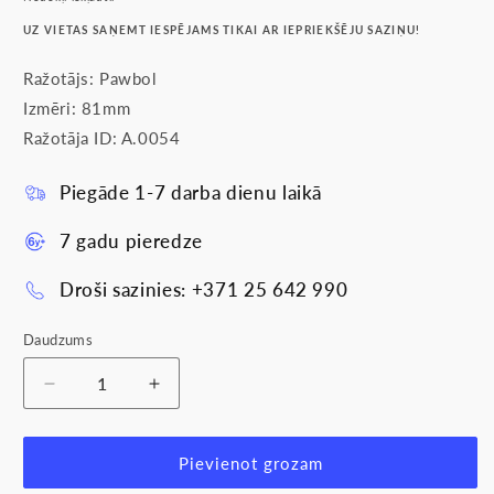
UZ VIETAS SAŅEMT IESPĒJAMS TIKAI AR IEPRIEKŠĒJU SAZIŅU!
Ražotājs: Pawbol
Izmēri: 81mm
Ražotāja ID: A.0054
Piegāde 1-7 darba dienu laikā
7 gadu pieredze
Droši sazinies: +371 25 642 990
Daudzums
Samazināt
Palielināt
daudzumu
daudzumu
produktam
produktam
Montāžas
Montāžas
Pievienot grozam
kārbas
kārbas