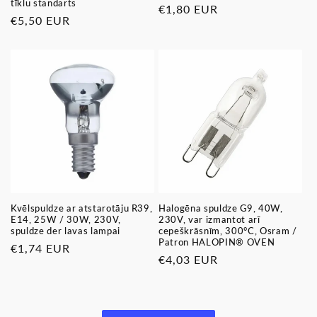
tīklu standarts
Parastā
€1,80 EUR
Parastā
€5,50 EUR
cena
cena
Kvēlspuldze ar atstarotāju R39,
Halogēna spuldze G9, 40W,
E14, 25W / 30W, 230V,
230V, var izmantot arī
spuldze der lavas lampai
cepeškrāsnīm, 300°C, Osram /
Patron HALOPIN® OVEN
Parastā
€1,74 EUR
Parastā
€4,03 EUR
cena
cena