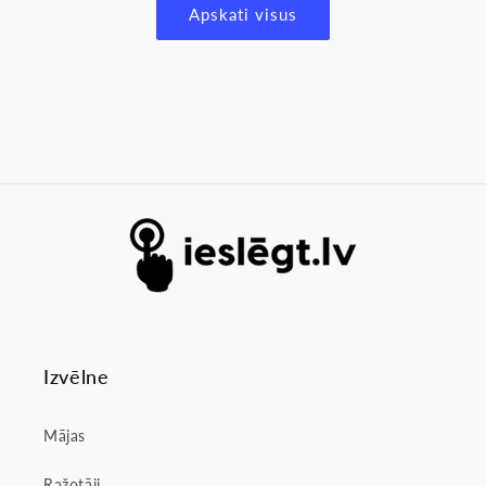
Apskati visus
Izvēlne
Mājas
Ražotāji