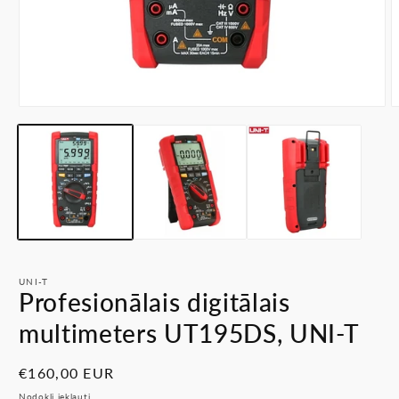
Atvērt
A
multividi
m
1
2
modālā
m
režīmā
r
UNI-T
Profesionālais digitālais
multimeters UT195DS, UNI-T
Parastā
€160,00 EUR
cena
Nodokļi iekļauti.