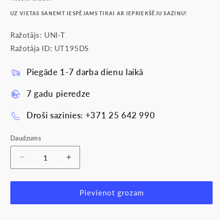
UZ VIETAS SAŅEMT IESPĒJAMS TIKAI AR IEPRIEKŠĒJU SAZIŅU!
Ražotājs: UNI-T
Ražotāja ID: UT195DS
Piegāde 1-7 darba dienu laikā
7 gadu pieredze
Droši sazinies: +371 25 642 990
Daudzums
Samazināt
Palielināt
daudzumu
daudzumu
produktam
produktam
Profesionālais
Profesionālais
Pievienot grozam
digitālais
digitālais
multimeters
multimeters