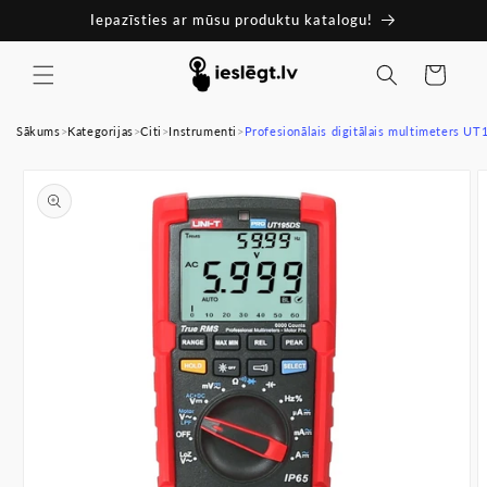
Pāriet
Iepazīsties ar mūsu produktu katalogu!
uz
saturu
Ratiņi
Sākums
>
Kategorijas
>
Citi
>
Instrumenti
>
Profesionālais digitālais multimeters U
Pāriet uz
produkta
informāciju