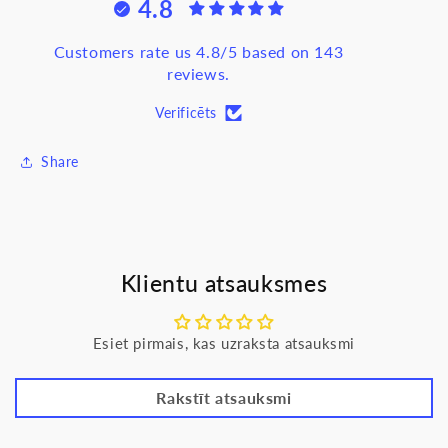
4.8
UT195DS,
UT195DS,
UNI-
UNI-
T
T
Customers rate us 4.8/5 based on 143
reviews.
Verificēts
Share
Klientu atsauksmes
Esiet pirmais, kas uzraksta atsauksmi
Rakstīt atsauksmi