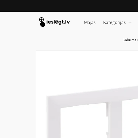
Pāriet
uz
saturu
Mājas
Kategorijas
Sākums
Pāriet uz
produkta
informāciju