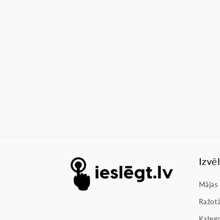
Izvē
Mājas
Ražotā
Katego