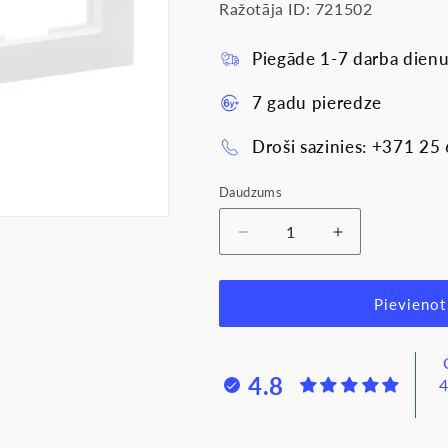
Ražotāja ID: 721502
Piegāde 1-7 darba dienu
7 gadu pieredze
Droši sazinies: +371 25
Daudzums
Samazināt
Palielināt
daudzumu
daudzumu
produktam
produktam
Rāmis
Rāmis
Pievienot
2-
2-
vietīgs,
vietīgs,
balts,
balts,
4.8
4
SUNO
SUNO