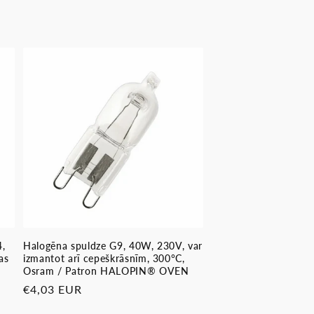
4,
Halogēna spuldze G9, 40W, 230V, var
as
izmantot arī cepeškrāsnīm, 300°C,
Osram / Patron HALOPIN® OVEN
Parastā
€4,03 EUR
cena