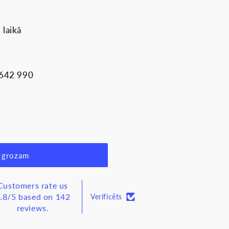
 laikā
 642 990
 grozam
Customers rate us
.8/5 based on 142
Verificēts
reviews.