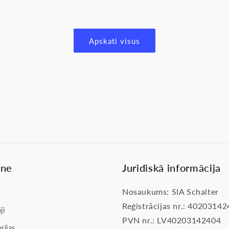
Apskati visus
lne
Juridiskā informācija
Nosaukums: SIA Schalter
Reģistrācijas nr.: 4020314
ji
PVN nr.: LV40203142404
rijas