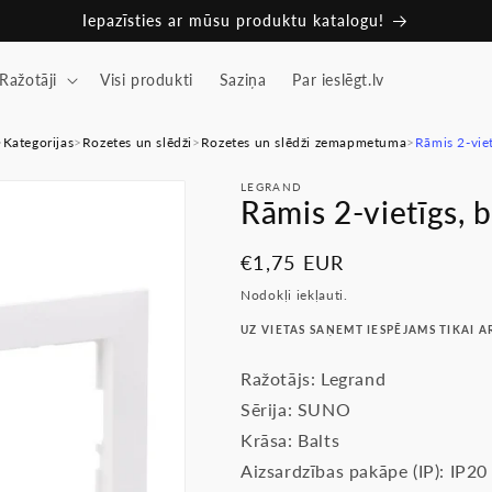
Iepazīsties ar mūsu produktu katalogu!
Ražotāji
Visi produkti
Saziņa
Par ieslēgt.lv
>
Kategorijas
>
Rozetes un slēdži
>
Rozetes un slēdži zemapmetuma
>
Rāmis 2-vie
LEGRAND
Rāmis 2-vietīgs, 
Parastā
€1,75 EUR
cena
Nodokļi iekļauti.
UZ VIETAS SAŅEMT IESPĒJAMS TIKAI A
Ražotājs: Legrand
Sērija: SUNO
Krāsa: Balts
Aizsardzības pakāpe (IP): IP20