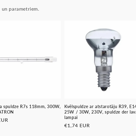
as un parametriem.
a spuldze R7s 118mm, 300W,
Kvēlspuldze ar atstarotāju R39, E1
PATRON
25W / 30W, 230V, spuldze der lav
lampai
ā
EUR
Parastā
€1,74 EUR
cena