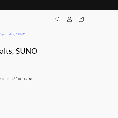
Pieslēgties
Ratiņi
tīgs, balts, SUNO
balts, SUNO
R IEPRIEKŠĒJU SAZIŅU!