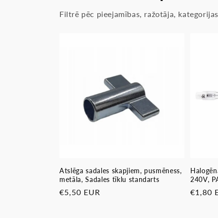
Filtrē pēc pieejamības, ražotāja, kategorij
Atslēga sadales skapjiem, pusmēness,
Halogēn
metāla, Sadales tīklu standarts
240V, 
Parastā
€5,50 EUR
Parast
€1,80 
cena
cena