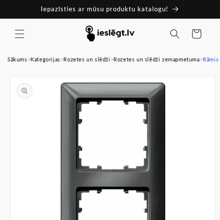
Pāriet
Iepazīsties ar mūsu produktu katalogu!
uz
saturu
Ratiņi
Sākums
>
Kategorijas
>
Rozetes un slēdži
>
Rozetes un slēdži zemapmetuma
>
Rāmis 
Pāriet uz
produkta
informāciju