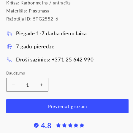
Krāsa:
Karbonmelns / antracīts
Materiāls: Plastmasa
Ražotāja ID:
5TG2552-6
Piegāde 1-7 darba dienu laikā
7 gadu pieredze
Droši sazinies: +371 25 642 990
Daudzums
Samazināt
Palielināt
daudzumu
daudzumu
produktam
produktam
Rāmis
Rāmis
Pievienot grozam
2-
2-
vietīgs,
vietīgs,
4.8
karbonmelns
karbonmelns
(antracīts),
(antracīts),