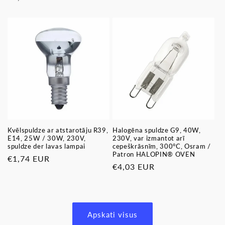
cena
cena
Kvēlspuldze ar atstarotāju R39,
Halogēna spuldze G9, 40W,
E14, 25W / 30W, 230V,
230V, var izmantot arī
spuldze der lavas lampai
cepeškrāsnīm, 300°C, Osram /
Patron HALOPIN® OVEN
Parastā
€1,74 EUR
Parastā
€4,03 EUR
cena
cena
Apskati visus