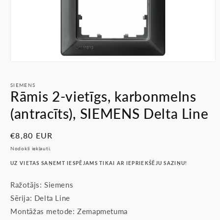
Atvērt
multividi
1
SIEMENS
modālā
Rāmis 2-vietīgs, karbonmelns
režīmā
(antracīts), SIEMENS Delta Line
Parastā
€8,80 EUR
cena
Nodokļi iekļauti.
UZ VIETAS SAŅEMT IESPĒJAMS TIKAI AR IEPRIEKŠĒJU SAZIŅU!
Ražotājs: Siemens
Sērija: Delta Line
Montāžas metode: Zemapmetuma