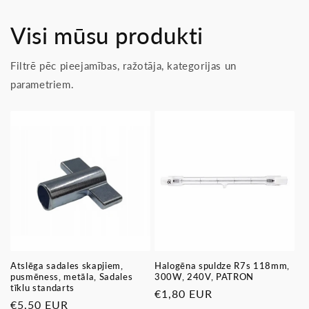
Visi mūsu produkti
Filtrē pēc pieejamības, ražotāja, kategorijas un
parametriem.
Atslēga sadales skapjiem,
Halogēna spuldze R7s 118mm,
pusmēness, metāla, Sadales
300W, 240V, PATRON
tīklu standarts
Parastā
€1,80 EUR
Parastā
€5,50 EUR