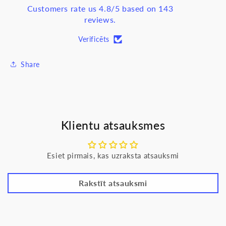
SIEMENS
SIEMENS
Customers rate us 4.8/5 based on 143
Delta
Delta
reviews.
Line
Line
Verificēts
Share
Klientu atsauksmes
Esiet pirmais, kas uzraksta atsauksmi
Rakstīt atsauksmi