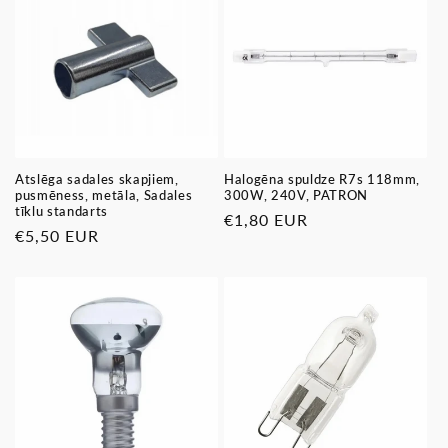
Atslēga sadales skapjiem,
Halogēna spuldze R7s 118mm,
pusmēness, metāla, Sadales
300W, 240V, PATRON
tīklu standarts
Parastā
€1,80 EUR
Parastā
€5,50 EUR
cena
cena