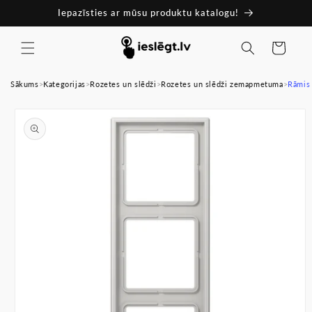
Pāriet
Iepazīsties ar mūsu produktu katalogu!
uz
saturu
Ratiņi
Sākums
>
Kategorijas
>
Rozetes un slēdži
>
Rozetes un slēdži zemapmetuma
>
Rāmis 
Pāriet uz
produkta
informāciju