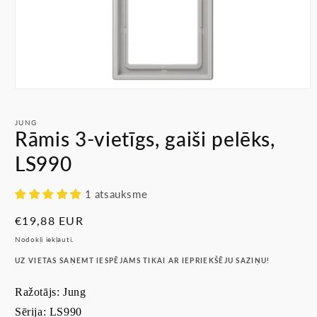
Atvērt
multividi
1
JUNG
modālā
Rāmis 3-vietīgs, gaiši pelēks,
režīmā
LS990
1 atsauksme
Parastā
€19,88 EUR
cena
Nodokļi iekļauti.
UZ VIETAS SAŅEMT IESPĒJAMS TIKAI AR IEPRIEKŠĒJU SAZIŅU!
Ražotājs: Jung
Sērija: LS990