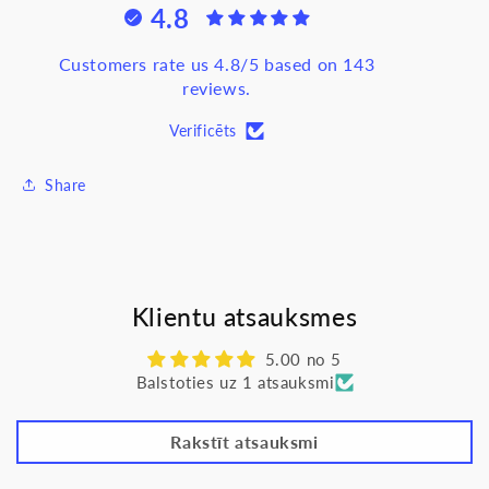
4.8
gaiši
gaiši
pelēks,
pelēks,
LS990
LS990
Customers rate us 4.8/5 based on 143
reviews.
Verificēts
Share
Klientu atsauksmes
5.00 no 5
Balstoties uz 1 atsauksmi
Rakstīt atsauksmi