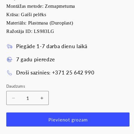
Montāžas metode: Zemapmetuma
Krāsa: Gaiši pelēks
Materiāls: Plastmasa (Duroplast)
Ražotāja ID: LS983LG
Piegāde 1-7 darba dienu laikā
7 gadu pieredze
Droši sazinies: +371 25 642 990
Daudzums
Samazināt
Palielināt
daudzumu
daudzumu
produktam
produktam
Rāmis
Rāmis
Pievienot grozam
3-
3-
vietīgs,
vietīgs,