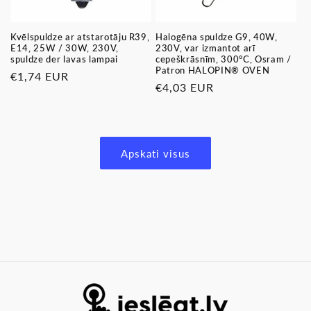
Kvēlspuldze ar atstarotāju R39,
Halogēna spuldze G9, 40W,
E14, 25W / 30W, 230V,
230V, var izmantot arī
spuldze der lavas lampai
cepeškrāsnīm, 300°C, Osram /
Patron HALOPIN® OVEN
Parastā
€1,74 EUR
Parastā
€4,03 EUR
cena
cena
Apskati visus