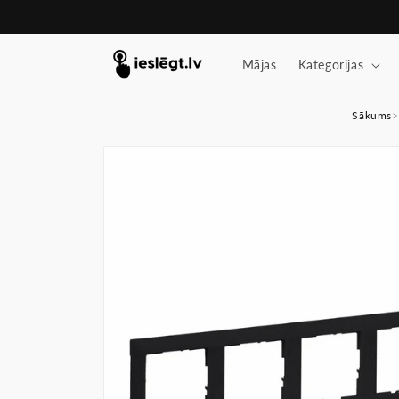
Pāriet
uz
saturu
Mājas
Kategorijas
Sākums
>
Pāriet uz
produkta
informāciju