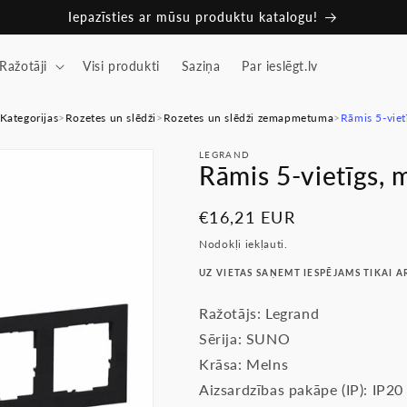
Iepazīsties ar mūsu produktu katalogu!
Ražotāji
Visi produkti
Saziņa
Par ieslēgt.lv
Kategorijas
>
Rozetes un slēdži
>
Rozetes un slēdži zemapmetuma
>
Rāmis 5-vie
LEGRAND
Rāmis 5-vietīgs,
Parastā
€16,21 EUR
cena
Nodokļi iekļauti.
UZ VIETAS SAŅEMT IESPĒJAMS TIKAI A
Ražotājs: Legrand
Sērija: SUNO
Krāsa: Melns
Aizsardzības pakāpe (IP): IP20