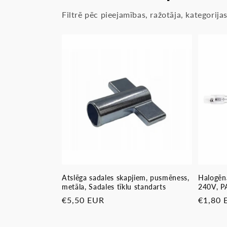
Filtrē pēc pieejamības, ražotāja, kategorij
Atslēga sadales skapjiem, pusmēness,
Halogēn
metāla, Sadales tīklu standarts
240V, 
Parastā
€5,50 EUR
Parast
€1,80 
cena
cena