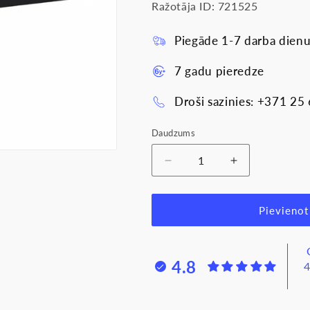
Ražotāja ID: 721525
Piegāde 1-7 darba dienu
7 gadu pieredze
Droši sazinies: +371 25
Daudzums
Samazināt
Palielināt
daudzumu
daudzumu
produktam
produktam
Rāmis
Rāmis
Pievienot
5-
5-
vietīgs,
vietīgs,
melns,
melns,
4.8
4
SUNO
SUNO