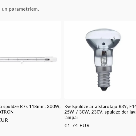
as un parametriem.
a spuldze R7s 118mm, 300W,
Kvēlspuldze ar atstarotāju R39, E1
PATRON
25W / 30W, 230V, spuldze der lav
lampai
ā
EUR
Parastā
€1,74 EUR
cena