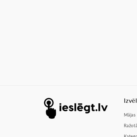
Izvē
Mājas
Ražotā
Katego