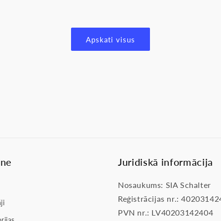
Apskati visus
lne
Juridiskā informācija
Nosaukums: SIA Schalter
Reģistrācijas nr.: 4020314
ji
PVN nr.: LV40203142404
rijas