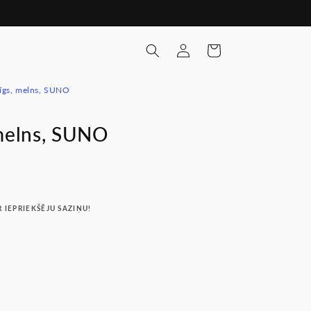
Pieslēgties
Ratiņi
tīgs, melns, SUNO
 melns, SUNO
R IEPRIEKŠĒJU SAZIŅU!