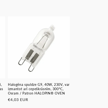
4,
Halogēna spuldze G9, 40W, 230V, var
as
izmantot arī cepeškrāsnīm, 300°C,
Osram / Patron HALOPIN® OVEN
Parastā
€4,03 EUR
cena