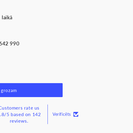
 laikā
 642 990
 grozam
Customers rate us
.8/5 based on 142
Verificēts
reviews.