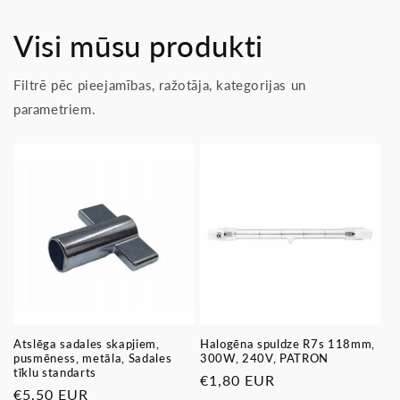
Visi mūsu produkti
Filtrē pēc pieejamības, ražotāja, kategorijas un
parametriem.
Atslēga sadales skapjiem,
Halogēna spuldze R7s 118mm,
pusmēness, metāla, Sadales
300W, 240V, PATRON
tīklu standarts
Parastā
€1,80 EUR
Parastā
€5,50 EUR