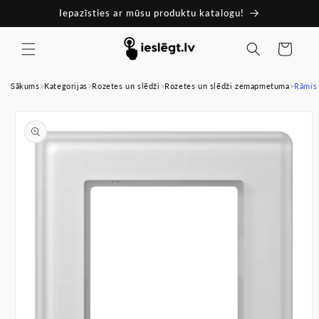
Pāriet
Iepazīsties ar mūsu produktu katalogu!
uz
saturu
Ratiņi
Sākums
>
Kategorijas
>
Rozetes un slēdži
>
Rozetes un slēdži zemapmetuma
>
Rāmis 
Pāriet uz
produkta
informāciju