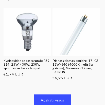
cena
cena
Kvēlspuldze ar atstarotāju R39,
Dienasgaismas spuldze, T5, G5,
E14, 25W / 30W, 230V,
13W/840 (4000K, neitrāla
spuldze der lavas lampai
gaisma), Garums=517mm,
PATRON
Parastā
€1,74 EUR
Parastā
€6,95 EUR
cena
cena
Apskati visus