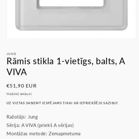
Atvērt
multividi
1
JUNG
modālā
Rāmis stikla 1-vietīgs, balts, A
režīmā
VIVA
Parastā
€51,90 EUR
cena
Nodokļi iekļauti.
UZ VIETAS SAŅEMT IESPĒJAMS TIKAI AR IEPRIEKŠĒJU SAZIŅU!
Ražotājs: Jung
Sērija: A VIVA (priekš A sērijas)
Montāžas metode: Zemapmetuma