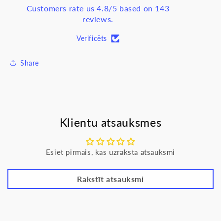
A
A
Customers rate us 4.8/5 based on 143
VIVA
VIVA
reviews.
Verificēts
Share
Klientu atsauksmes
Esiet pirmais, kas uzraksta atsauksmi
Rakstīt atsauksmi