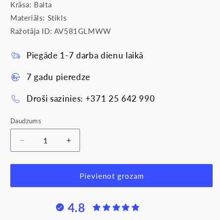
Krāsa: Balta
Materiāls: Stikls
Ražotāja ID: AV581GLMWW
Piegāde 1-7 darba dienu laikā
7 gadu pieredze
Droši sazinies: +371 25 642 990
Daudzums
Samazināt
Palielināt
daudzumu
daudzumu
produktam
produktam
Rāmis
Rāmis
Pievienot grozam
stikla
stikla
1-
1-
4.8
vietīgs,
vietīgs,
balts,
balts,