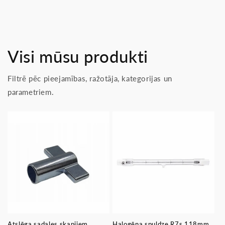
Visi mūsu produkti
Filtrē pēc pieejamības, ražotāja, kategorijas un
parametriem.
Atslēga sadales skapjiem,
Halogēna spuldze R7s 118mm,