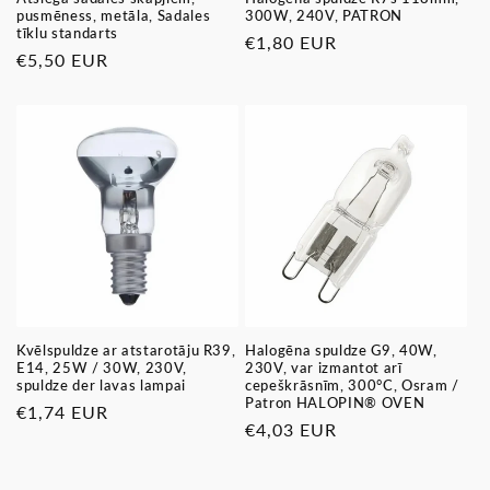
pusmēness, metāla, Sadales
300W, 240V, PATRON
tīklu standarts
Parastā
€1,80 EUR
Parastā
€5,50 EUR
cena
cena
Kvēlspuldze ar atstarotāju R39,
Halogēna spuldze G9, 40W,
E14, 25W / 30W, 230V,
230V, var izmantot arī
spuldze der lavas lampai
cepeškrāsnīm, 300°C, Osram /
Patron HALOPIN® OVEN
Parastā
€1,74 EUR
Parastā
€4,03 EUR
cena
cena