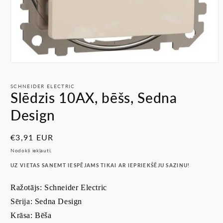
Atvērt
multividi
1
SCHNEIDER ELECTRIC
modālā
Slēdzis 10AX, bēšs, Sedna
režīmā
Design
Parastā
€3,91 EUR
cena
Nodokļi iekļauti.
UZ VIETAS SAŅEMT IESPĒJAMS TIKAI AR IEPRIEKŠĒJU SAZIŅU!
Ražotājs: Schneider Electric
Sērija: Sedna Design
Krāsa: Bēša