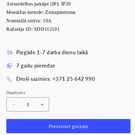
Aizsardzības pakāpe (IP): IP20
Montāžas metode: Zemapmetuma
Nominālā strāva: 10A
Ražotāja ID: SDD112101
Piegāde 1-7 darba dienu laikā
7 gadu pieredze
Droši sazinies: +371 25 642 990
Daudzums
Samazināt
Palielināt
daudzumu
daudzumu
produktam
produktam
Slēdzis
Slēdzis
Pievienot grozam
10AX,
10AX,