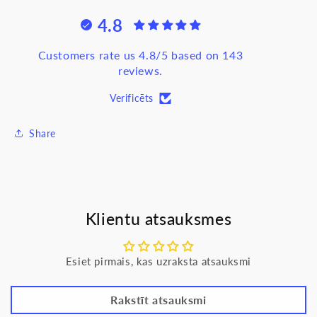
bēšs,
bēšs,
4.8
Sedna
Sedna
Design
Design
Customers rate us 4.8/5 based on 143
reviews.
Verificēts
Share
Klientu atsauksmes
Esiet pirmais, kas uzraksta atsauksmi
Rakstīt atsauksmi