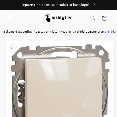
Pāriet
Iepazīsties ar mūsu produktu katalogu!
uz
saturu
Ratiņi
Sākums
>
Kategorijas
>
Rozetes un slēdži
>
Rozetes un slēdži zemapmetuma
>
Slēdzi
Pāriet uz
produkta
informāciju