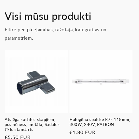
Visi mūsu produkti
Filtrē pēc pieejamības, ražotāja, kategorijas un
parametriem.
Atslēga sadales skapjiem,
Halogēna spuldze R7s 118mm,
pusmēness, metāla, Sadales
300W, 240V, PATRON
tīklu standarts
Parastā
€1,80 EUR
Parastā
€5,50 EUR