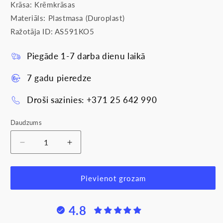
Krāsa: Krēmkrāsas
Materiāls: Plastmasa (Duroplast)
Ražotāja ID: AS591KO5
Piegāde 1-7 darba dienu laikā
7 gadu pieredze
Droši sazinies: +371 25 642 990
Daudzums
Samazināt
Palielināt
daudzumu
daudzumu
produktam
produktam
Taustiņš
Taustiņš
Pievienot grozam
ar
ar
indikācijas
indikācijas
4.8
lodziņu,
lodziņu,
krēmkrāsas,
krēmkrāsas,