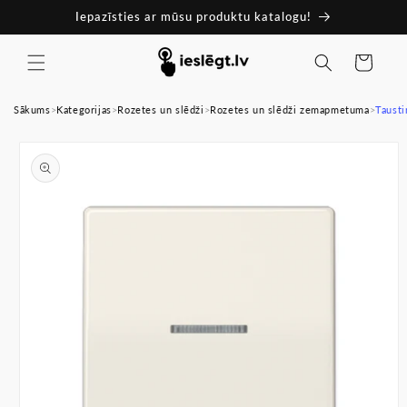
Pāriet
Iepazīsties ar mūsu produktu katalogu!
uz
saturu
Ratiņi
Sākums
>
Kategorijas
>
Rozetes un slēdži
>
Rozetes un slēdži zemapmetuma
>
Tausti
Pāriet uz
produkta
informāciju