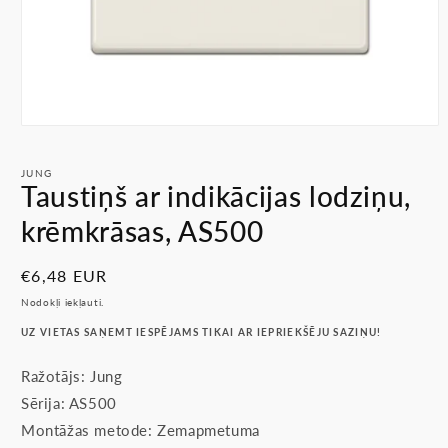
Atvērt
multividi
1
JUNG
modālā
Taustiņš ar indikācijas lodziņu,
režīmā
krēmkrāsas, AS500
Parastā
€6,48 EUR
cena
Nodokļi iekļauti.
UZ VIETAS SAŅEMT IESPĒJAMS TIKAI AR IEPRIEKŠĒJU SAZIŅU!
Ražotājs: Jung
Sērija: AS500
Montāžas metode: Zemapmetuma