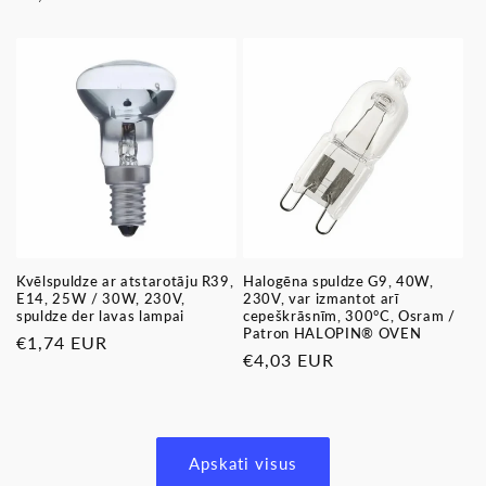
cena
cena
Kvēlspuldze ar atstarotāju R39,
Halogēna spuldze G9, 40W,
E14, 25W / 30W, 230V,
230V, var izmantot arī
spuldze der lavas lampai
cepeškrāsnīm, 300°C, Osram /
Patron HALOPIN® OVEN
Parastā
€1,74 EUR
Parastā
€4,03 EUR
cena
cena
Apskati visus