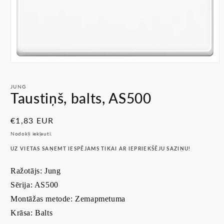
Atvērt
multividi
1
JUNG
modālā
Taustiņš, balts, AS500
režīmā
Parastā
€1,83 EUR
cena
Nodokļi iekļauti.
UZ VIETAS SAŅEMT IESPĒJAMS TIKAI AR IEPRIEKŠĒJU SAZIŅU!
Ražotājs: Jung
Sērija: AS500
Montāžas metode: Zemapmetuma
Krāsa:
B
alts