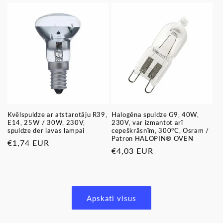
Kvēlspuldze ar atstarotāju R39,
Halogēna spuldze G9, 40W,
E14, 25W / 30W, 230V,
230V, var izmantot arī
spuldze der lavas lampai
cepeškrāsnīm, 300°C, Osram /
Patron HALOPIN® OVEN
Parastā
€1,74 EUR
Parastā
€4,03 EUR
cena
cena
Apskati visus