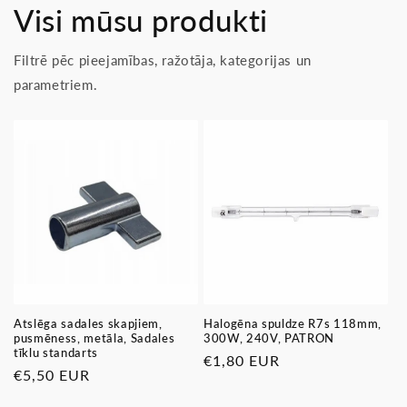
Visi mūsu produkti
Filtrē pēc pieejamības, ražotāja, kategorijas un
parametriem.
Atslēga sadales skapjiem,
Halogēna spuldze R7s 118mm,
pusmēness, metāla, Sadales
300W, 240V, PATRON
tīklu standarts
Parastā
€1,80 EUR
Parastā
€5,50 EUR
cena
cena