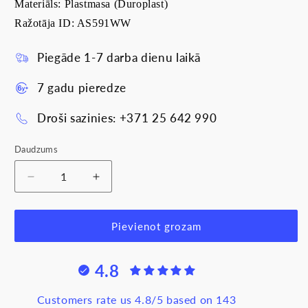
Materiāls: Plastmasa (Duroplast)
Ražotāja ID: AS591WW
Piegāde 1-7 darba dienu laikā
7 gadu pieredze
Droši sazinies: +371 25 642 990
Daudzums
Samazināt
Palielināt
daudzumu
daudzumu
produktam
produktam
Taustiņš,
Taustiņš,
Pievienot grozam
balts,
balts,
AS500
AS500
4.8
Customers rate us 4.8/5 based on 143