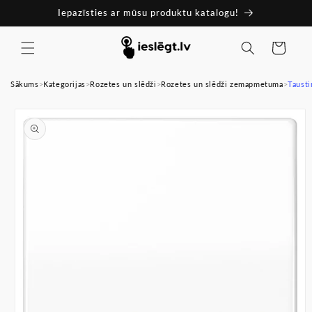
Pāriet
Iepazīsties ar mūsu produktu katalogu!
uz
saturu
Ratiņi
Sākums
>
Kategorijas
>
Rozetes un slēdži
>
Rozetes un slēdži zemapmetuma
>
Tausti
Pāriet uz
produkta
informāciju