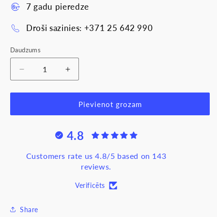
7 gadu pieredze
Droši sazinies: +371 25 642 990
Daudzums
Samazināt
Palielināt
daudzumu
daudzumu
produktam
produktam
Vads
Vads
Pievienot grozam
H07V-
H07V-
K
K
4.8
50.0,
50.0,
dzelten-
dzelten-
zaļš
zaļš
Customers rate us 4.8/5 based on 143
reviews.
Verificēts
Share