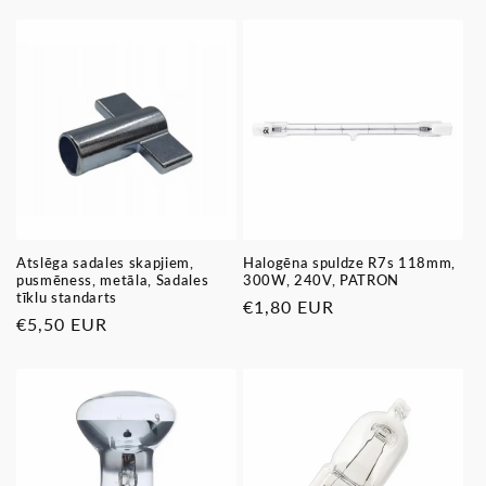
Atslēga sadales skapjiem,
Halogēna spuldze R7s 118mm,
pusmēness, metāla, Sadales
300W, 240V, PATRON
tīklu standarts
Parastā
€1,80 EUR
Parastā
€5,50 EUR
cena
cena