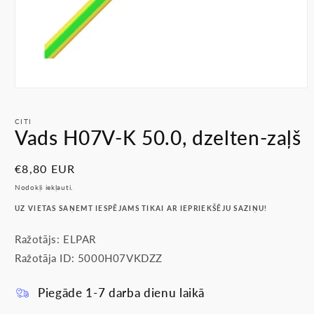
Atvērt
multividi
1
CITI
modālā
Vads H07V-K 50.0, dzelten-zaļš
režīmā
Parastā
€8,80 EUR
cena
Nodokļi iekļauti.
UZ VIETAS SAŅEMT IESPĒJAMS TIKAI AR IEPRIEKŠĒJU SAZIŅU!
Ražotājs: ELPAR
Ražotāja ID: 5000H07VKDZZ
Piegāde 1-7 darba dienu laikā