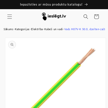
Pāriet
Iepazīsties ar mūsu produktu katalogu!
uz
saturu
Ratiņi
Sākums
>
Kategorijas
>
Elektrība
>
Kabeļi un vadi
>
Vads H07V-K 50.0, dzelten-zaļš
Pāriet uz
produkta
informāciju