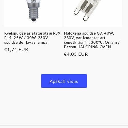
Kvēlspuldze ar atstarotāju R39,
Halogēna spuldze G9, 40W,
E14, 25W / 30W, 230V,
230V, var izmantot arī
spuldze der lavas lampai
cepeškrāsnīm, 300°C, Osram /
Patron HALOPIN® OVEN
Parastā
€1,74 EUR
Parastā
€4,03 EUR
cena
cena
Apskati visus