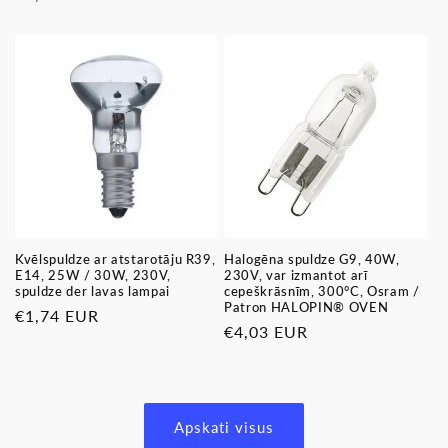
cena
cena
Kvēlspuldze ar atstarotāju R39,
Halogēna spuldze G9, 40W,
E14, 25W / 30W, 230V,
230V, var izmantot arī
spuldze der lavas lampai
cepeškrāsnīm, 300°C, Osram /
Patron HALOPIN® OVEN
Parastā
€1,74 EUR
Parastā
€4,03 EUR
cena
cena
Apskati visus