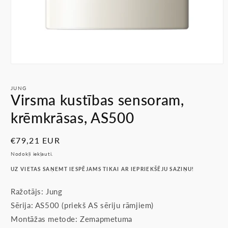
Atvērt
multividi
1
JUNG
modālā
Virsma kustības sensoram,
režīmā
krēmkrāsas, AS500
Parastā
€79,21 EUR
cena
Nodokļi iekļauti.
UZ VIETAS SAŅEMT IESPĒJAMS TIKAI AR IEPRIEKŠĒJU SAZIŅU!
Ražotājs: Jung
Sērija: AS500 (priekš AS sēriju rāmjiem)
Montāžas metode: Zemapmetuma