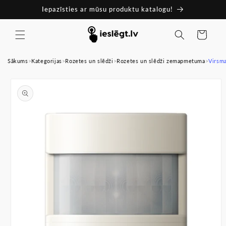
Pāriet
Iepazīsties ar mūsu produktu katalogu!
uz
saturu
Ratiņi
Sākums
>
Kategorijas
>
Rozetes un slēdži
>
Rozetes un slēdži zemapmetuma
>
Virsma
Pāriet uz
produkta
informāciju