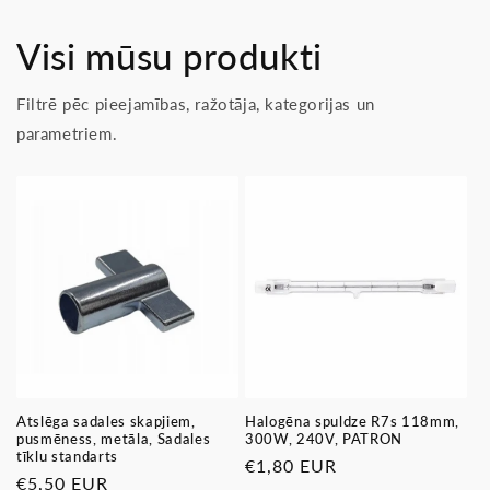
Visi mūsu produkti
Filtrē pēc pieejamības, ražotāja, kategorijas un
parametriem.
Atslēga sadales skapjiem,
Halogēna spuldze R7s 118mm,
pusmēness, metāla, Sadales
300W, 240V, PATRON
tīklu standarts
Parastā
€1,80 EUR
Parastā
€5,50 EUR