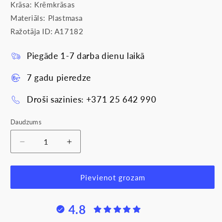
Krāsa: Krēmkrāsas
Materiāls: Plastmasa
Ražotāja ID: A17182
Piegāde 1-7 darba dienu laikā
7 gadu pieredze
Droši sazinies: +371 25 642 990
Daudzums
Samazināt
Palielināt
daudzumu
daudzumu
produktam
produktam
Virsma
Virsma
Pievienot grozam
kustības
kustības
sensoram,
sensoram,
4.8
krēmkrāsas,
krēmkrāsas,
AS500
AS500