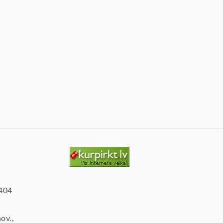
2404
ov.,