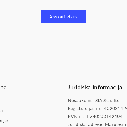
Apskati visus
lne
Juridiskā informācija
Nosaukums: SIA Schalter
Reģistrācijas nr.: 4020314
ji
PVN nr.: LV40203142404
rijas
Juridiskā adrese: Mārupes n