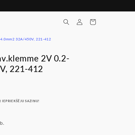
Pieslēgties
Ratiņi
-4.0mm2 32A/450V, 221-412
v.klemme 2V 0.2-
V, 221-412
R IEPRIEKŠĒJU SAZIŅU!
b.