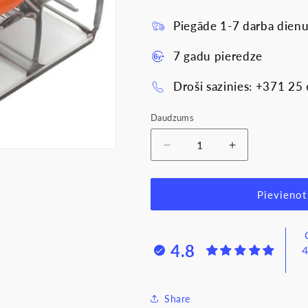
Piegāde 1-7 darba dienu
7 gadu pieredze
Droši sazinies: +371 25
Daudzums
Samazināt
Palielināt
daudzumu
daudzumu
produktam
produktam
WAGO
WAGO
Pievienot
Univers.sav.klemme
Univers.sav.
2V
2V
0.2-
0.2-
4.8
4
4.0mm2
4.0mm2
32A/450V,
32A/450V,
221-
221-
412
412
Share