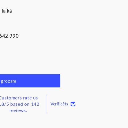
 laikā
 642 990
 grozam
klemme
Customers rate us
.8/5 based on 142
Verificēts
reviews.