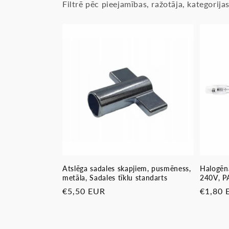
Filtrē pēc pieejamības, ražotāja, kategorij
Atslēga sadales skapjiem, pusmēness,
Halogēn
metāla, Sadales tīklu standarts
240V, 
Parastā
€5,50 EUR
Parast
€1,80 
cena
cena