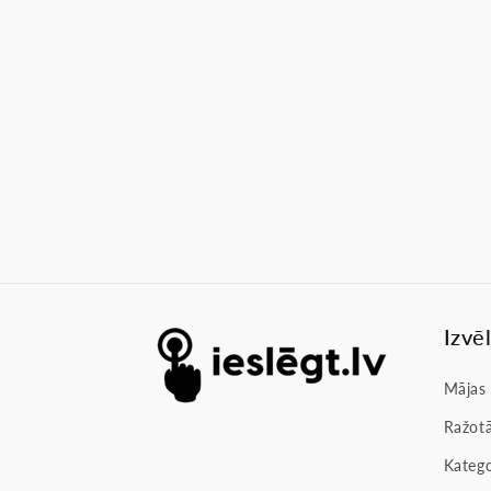
Izvē
Mājas
Ražotā
Katego