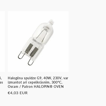
4,
Halogēna spuldze G9, 40W, 230V, var
as
izmantot arī cepeškrāsnīm, 300°C,
Osram / Patron HALOPIN® OVEN
Parastā
€4,03 EUR
cena