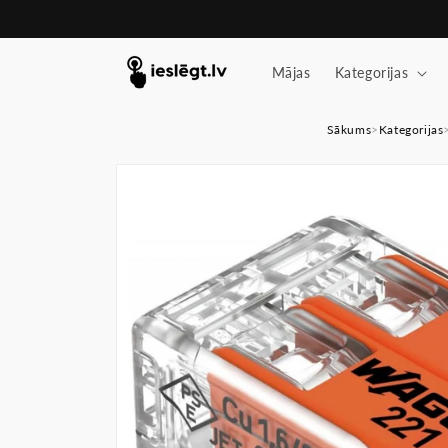
Pāriet
uz
saturu
Mājas
Kategorijas
Sākums
>
Kategorijas
Pāriet uz
produkta
informāciju