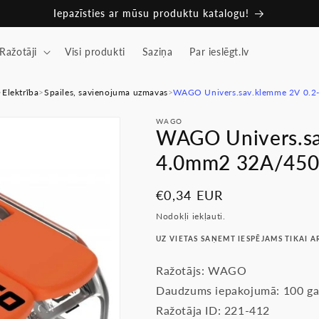
Iepazīsties ar mūsu produktu katalogu!
Ražotāji
Visi produkti
Saziņa
Par ieslēgt.lv
>
Elektrība
>
Spailes, savienojuma uzmavas
>
WAGO Univers.sav.klemme 2V 0.2
WAGO
WAGO Univers.sa
4.0mm2 32A/450
Parastā
€0,34 EUR
cena
Nodokļi iekļauti.
UZ VIETAS SAŅEMT IESPĒJAMS TIKAI A
Ražotājs: WAGO
Daudzums iepakojumā: 100 ga
Ražotāja ID: 221-412