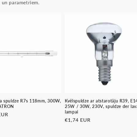
as un parametriem.
a spuldze R7s 118mm, 300W,
Kvēlspuldze ar atstarotāju R39, E1
PATRON
25W / 30W, 230V, spuldze der lav
lampai
ā
EUR
Parastā
€1,74 EUR
cena